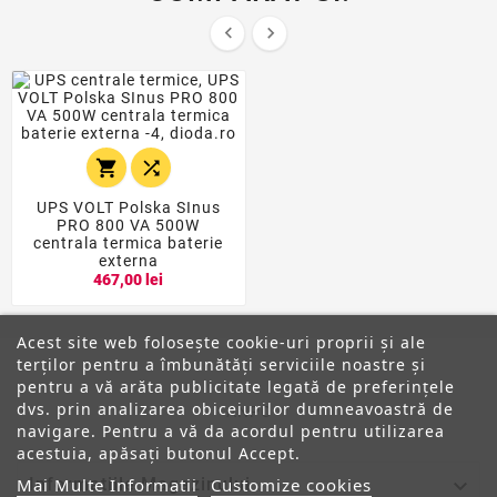




UPS VOLT Polska SInus
PRO 800 VA 500W
centrala termica baterie
externa
467,00 lei
Acest site web folosește cookie-uri proprii și ale
terților pentru a îmbunătăți serviciile noastre și
pentru a vă arăta publicitate legată de preferințele
dvs. prin analizarea obiceiurilor dumneavoastră de
ANPC
navigare. Pentru a vă da acordul pentru utilizarea
acestuia, apăsați butonul Accept.

Mai Multe Informatii
Customize cookies
Informatiile Magazinului