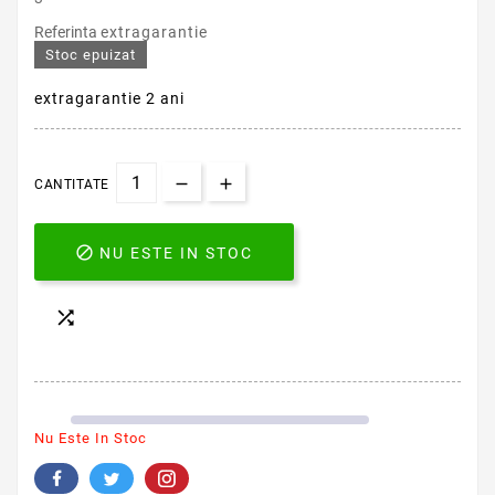
Referinta
extragarantie
Stoc epuizat
extragarantie 2 ani
CANTITATE

NU ESTE IN STOC

Nu Este In Stoc