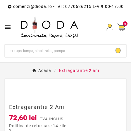
comenzi@dioda.ro
- Tel : 0770626215 L-V 9.00-17.00

0

Acasa
Extragarantie 2 ani
Extragarantie 2 Ani
72,60 lei
TVA INCLUS
Politica de returnare 14 zile
3