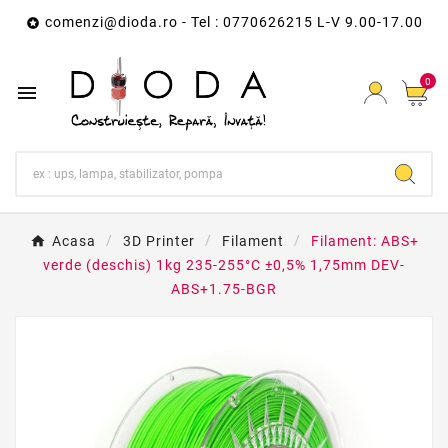
comenzi@dioda.ro
- Tel : 0770626215 L-V 9.00-17.00

0

Acasa
3D Printer
Filament
Filament: ABS+
verde (deschis) 1kg 235-255°C ±0,5% 1,75mm DEV-
ABS+1.75-BGR