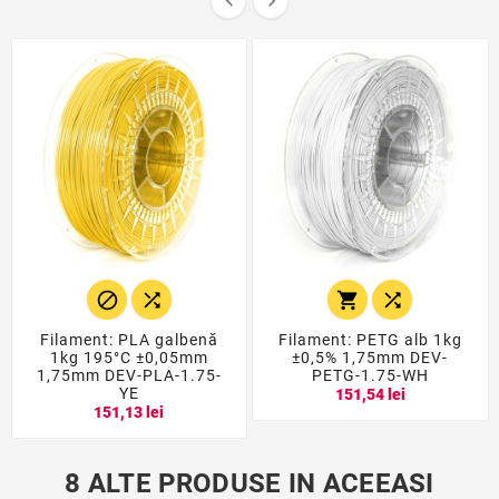






Filament: PLA galbenă
Filament: PETG alb 1kg
1kg 195°C ±0,05mm
±0,5% 1,75mm DEV-
1,75mm DEV-PLA-1.75-
PETG-1.75-WH
YE
151,54 lei
151,13 lei
8 ALTE PRODUSE IN ACEEASI