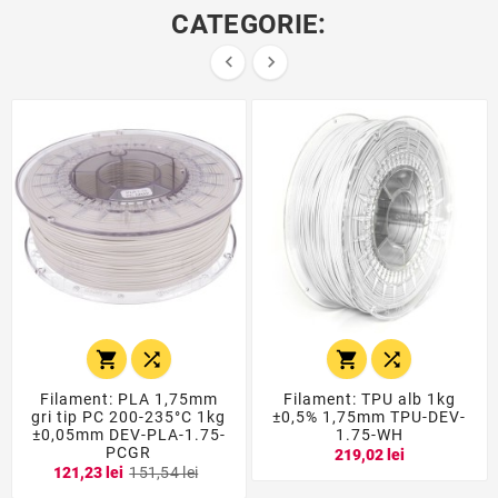
CATEGORIE:






Filament: PLA 1,75mm
Filament: TPU alb 1kg
gri tip PC 200-235°C 1kg
±0,5% 1,75mm TPU-DEV-
±0,05mm DEV-PLA-1.75-
1.75-WH
PCGR
219,02 lei
121,23 lei
151,54 lei