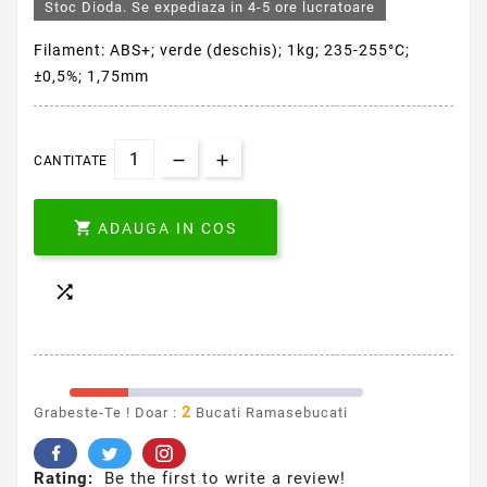
Stoc Dioda. Se expediaza in 4-5 ore lucratoare
Filament: ABS+; verde (deschis); 1kg; 235-255°C;
±0,5%; 1,75mm
CANTITATE

ADAUGA IN COS

2
Grabeste-Te ! Doar :
Bucati Ramasebucati
Rating:
Be the first to write a review!