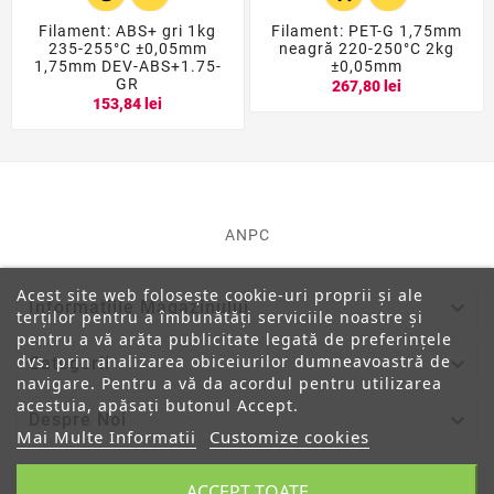
Filament: ABS+ gri 1kg
Filament: PET-G 1,75mm
235-255°C ±0,05mm
neagră 220-250°C 2kg
1,75mm DEV-ABS+1.75-
±0,05mm
GR
267,80 lei
153,84 lei
ANPC
Acest site web folosește cookie-uri proprii și ale

Informatiile Magazinului
terților pentru a îmbunătăți serviciile noastre și
pentru a vă arăta publicitate legată de preferințele
dvs. prin analizarea obiceiurilor dumneavoastră de

Categorii
navigare. Pentru a vă da acordul pentru utilizarea
acestuia, apăsați butonul Accept.

Despre Noi
Mai Multe Informatii
Customize cookies

Contul Tau
ACCEPT TOATE