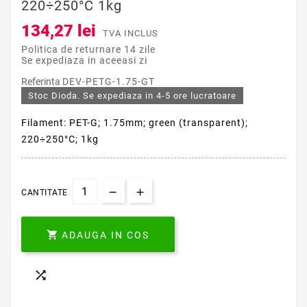
220÷250°C 1kg
134,27 lei
TVA INCLUS
Politica de returnare 14 zile
Se expediaza in aceeasi zi
Referinta
DEV-PETG-1.75-GT
Stoc Dioda. Se expediaza in 4-5 ore lucratoare
Filament: PET-G; 1.75mm; green (transparent);
220÷250°C; 1kg
CANTITATE

ADAUGA IN COS
