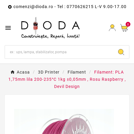
comenzi@dioda.ro
- Tel : 0770626215 L-V 9.00-17.00

0

Acasa
3D Printer
Filament
Filament: PLA
1,75mm lila 200-235°C 1kg ±0,05mm , Rosu Raspberry ,
Devil Design