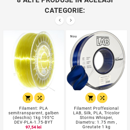
CATEGORIE:


Nou




Filament: PLA
Filament Proffesional
semitransparent, galben
LAB, Silk, PLA, Tricolor
(deschis) 1kg 195°C
Storms Whisper,
DEV-PLA-1.75-BYT
Diametru: 1.75 mm ,
Greutate 1 kg
97,54 lei