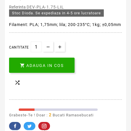
Referinta
DEV-PLA-1.75-LIL
Stoc Dioda. Se expediaza in 4-5 ore lucratoare
Filament: PLA; 1,75mm; lila; 200-235°C; 1kg; ±0,05mm
CANTITATE

ADAUGA IN COS

2
Grabeste-Te ! Doar :
Bucati Ramasebucati