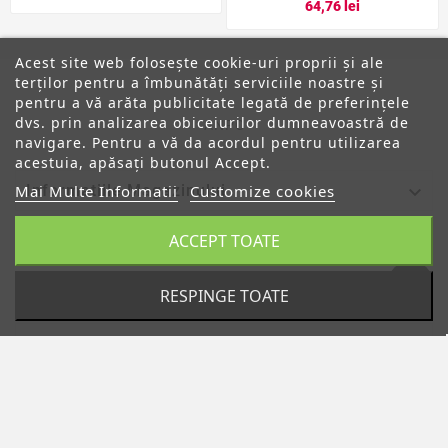
64,76 lei
Acest site web folosește cookie-uri proprii și ale
terților pentru a îmbunătăți serviciile noastre și
pentru a vă arăta publicitate legată de preferințele
dvs. prin analizarea obiceiurilor dumneavoastră de
ANPC
navigare. Pentru a vă da acordul pentru utilizarea
acestuia, apăsați butonul Accept.

Mai Multe Informatii
Customize cookies
Informatiile Magazinului
ACCEPT TOATE

Categorii

Despre Noi
RESPINGE TOATE

Contul Tau
© 2019 - Ecommerce Software By PrestaShop™