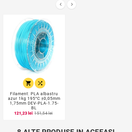




Filament: PLA albastru
azur 1kg 195°C ±0,05mm
1,75mm DEV-PLA-1.75-
BL
121,23 lei
151,54 lei
8 ALTE PRODUSE IN ACEEASI