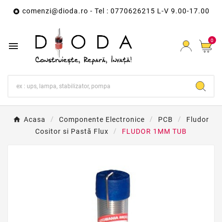
comenzi@dioda.ro
- Tel : 0770626215 L-V 9.00-17.00

0

Acasa
Componente Electronice
PCB
Fludor
Cositor si Pastă Flux
FLUDOR 1MM TUB