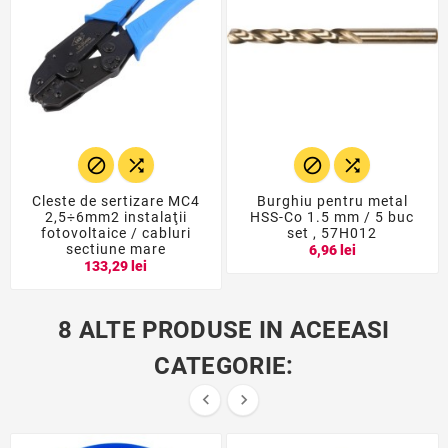




Cleste de sertizare MC4
Burghiu pentru metal
2,5÷6mm2 instalaţii
HSS-Co 1.5 mm / 5 buc
fotovoltaice / cabluri
set , 57H012
sectiune mare
6,96 lei
133,29 lei
8 ALTE PRODUSE IN ACEEASI
CATEGORIE:

