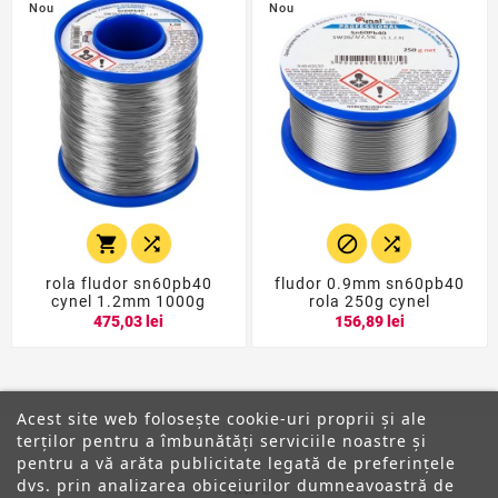
Nou
Nou




rola fludor sn60pb40
fludor 0.9mm sn60pb40
cynel 1.2mm 1000g
rola 250g cynel
475,03 lei
156,89 lei
Acest site web folosește cookie-uri proprii și ale
terților pentru a îmbunătăți serviciile noastre și
pentru a vă arăta publicitate legată de preferințele
dvs. prin analizarea obiceiurilor dumneavoastră de
ANPC