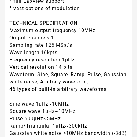
* full LabView support
* vast options of modulation
TECHNICAL SPECIFICATION:
Maximum output frequency 10MHz
Output channels 1
Sampling rate 125 MSa/s
Wave length 16kpts
Frequency resolution 1μHz
Vertical resolution 14 bits
Waveform: Sine, Square, Ramp, Pulse, Gaussian
white noise, Arbitrary waveform,
46 types of built-in arbitrary waveforms
Sine wave 1μHz~10MHz
Square wave 1μHz~10MHz
Pulse 500μHz~5MHz
Ramp/Triangular 1μHz~300kHz
Gaussian white noise >10MHz bandwidth (-3dB)