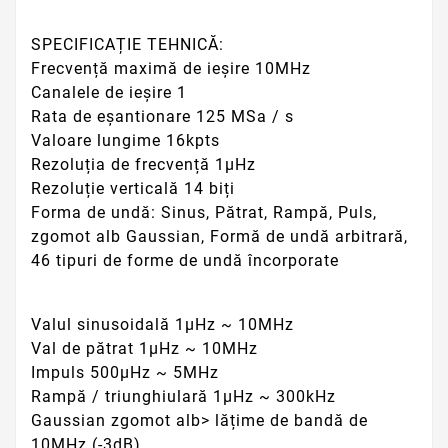
SPECIFICAȚIE TEHNICĂ:
Frecvență maximă de ieșire 10MHz
Canalele de ieșire 1
Rata de eșantionare 125 MSa / s
Valoare lungime 16kpts
Rezoluția de frecvență 1μHz
Rezoluție verticală 14 biți
Forma de undă: Sinus, Pătrat, Rampă, Puls,
zgomot alb Gaussian, Formă de undă arbitrară,
46 tipuri de forme de undă încorporate
Valul sinusoidală 1μHz ~ 10MHz
Val de pătrat 1μHz ~ 10MHz
Impuls 500μHz ~ 5MHz
Rampă / triunghiulară 1μHz ~ 300kHz
Gaussian zgomot alb> lățime de bandă de
10MHz (-3dB)