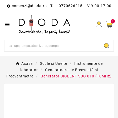
comenzi@dioda.ro
- Tel : 0770626215 L-V 9.00-17.00

0

Acasa
Scule si Unelte
Instrumente de
laborator
Generatoare de Frecvenţă si
Frecvenţmetre
Generator SIGLENT SDG 810 (10MHz)