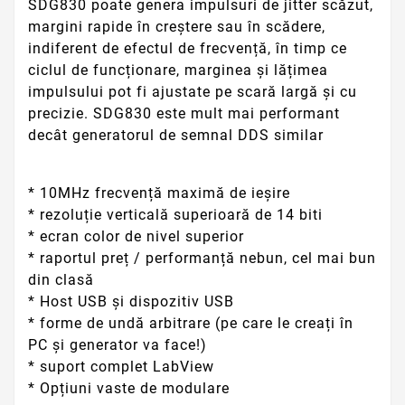
SDG830 poate genera impulsuri de jitter scăzut,
margini rapide în creștere sau în scădere,
indiferent de efectul de frecvență, în timp ce
ciclul de funcționare, marginea și lățimea
impulsului pot fi ajustate pe scară largă și cu
precizie. SDG830 este mult mai performant
decât generatorul de semnal DDS similar
* 10MHz frecvență maximă de ieșire
* rezoluție verticală superioară de 14 biti
* ecran color de nivel superior
* raportul preț / performanță nebun, cel mai bun
din clasă
* Host USB și dispozitiv USB
* forme de undă arbitrare (pe care le creați în
PC și generator va face!)
* suport complet LabView
* Opțiuni vaste de modulare