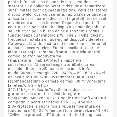
poate fi folosit si ca dispozitiv inteligent de sine
statator cu o aplicatie!Setarile dvs. de automatizare
sunt limitate doar de imaginatia dvs. Verificati starea
dispozitivelor dvs. cu usurinta, rapid si de oriunde cu
aplicatia care poate fi descarcata gratuit, tot ce aveti
nevoie este acces la internet.Dispozitivul poate fi
controlat de pe mai multe dispozitive mobile, tablete
sau chiar de pe un buton de pe dispozitiv. Produsul
functioneaza cu tehnologia WiFi de 2,4 Ghz, deci nu
trebuie sa instalati un asa-numit dispozitiv de retea
Gateway, atâta timp cât aveti o conexiune la internet
acasa si acces wireless.Functie oscilantaUsor de
instalatAfisaj LEDPanoul frontal din sticlaControl
comod, telefon mobilSetarea
temperaturiiTimableProtectie împotriva
supraîncalziriiAfisarea temperaturiiDetectarea
deschiderii ferestreiDoua iesiri de încalzireDe
moda Sursa de energie:220 - 240 V, ~50 - 60 HzNivel
de incalzire:1000/2000 WTermostat:DaUtilizare
recomandata:intr-o camera de max. 30 m²Conexiune
la retea:Wifi 2,4 GHz -
802.11b/g/nAplicatie:TuyaSmart ( descarcare
gratuita de la urmatorul link )Integrare
Smarthome:Amazon Alexa,Google HomeSoftware-uri
compatibile pentru telefon:IOS 6.0+ / Android
2.3+Protectie la supraincalzire:DaTemperatura de
functionare:10 - 35 °CTemperatura de incalzire:18 - 45
°CNivel de protectie:IP20 (doar interior!)Lungimea