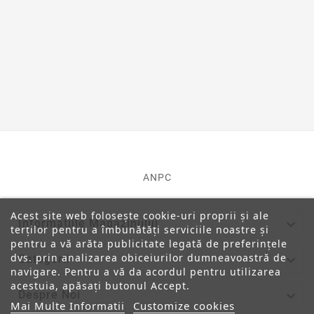
ANPC
Acest site web folosește cookie-uri proprii și ale

Informatiile Magazinului
terților pentru a îmbunătăți serviciile noastre și
pentru a vă arăta publicitate legată de preferințele
dvs. prin analizarea obiceiurilor dumneavoastră de

Categorii
navigare. Pentru a vă da acordul pentru utilizarea
acestuia, apăsați butonul Accept.

Despre Noi
Mai Multe Informatii
Customize cookies