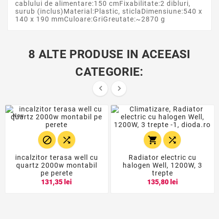
cablului de alimentare:150 cmFixabilitate:2 dibluri,
surub (inclus)Material:Plastic, sticlaDimensiune:540 x
140 x 190 mmCuloare:GriGreutate:~2870 g
8 ALTE PRODUSE IN ACEEASI
CATEGORIE:


Nou




incalzitor terasa well cu
Radiator electric cu
quartz 2000w montabil
halogen Well, 1200W, 3
pe perete
trepte
131,35 lei
135,80 lei