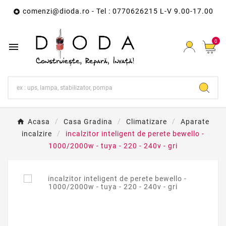
comenzi@dioda.ro
- Tel : 0770626215 L-V 9.00-17.00

0

Acasa
Casa Gradina
Climatizare
Aparate
incalzire
incalzitor inteligent de perete bewello -
1000/2000w - tuya - 220 - 240v - gri