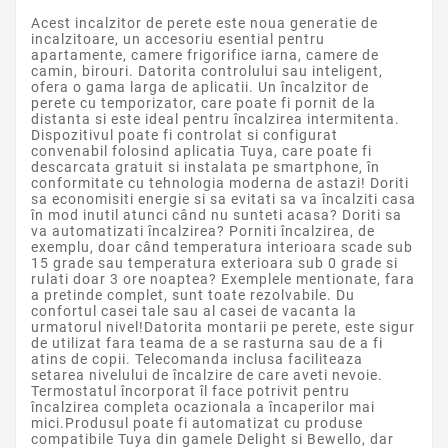
Acest incalzitor de perete este noua generatie de
incalzitoare, un accesoriu esential pentru
apartamente, camere frigorifice iarna, camere de
camin, birouri. Datorita controlului sau inteligent,
ofera o gama larga de aplicatii. Un încalzitor de
perete cu temporizator, care poate fi pornit de la
distanta si este ideal pentru încalzirea intermitenta.
Dispozitivul poate fi controlat si configurat
convenabil folosind aplicatia Tuya, care poate fi
descarcata gratuit si instalata pe smartphone, în
conformitate cu tehnologia moderna de astazi! Doriti
sa economisiti energie si sa evitati sa va încalziti casa
în mod inutil atunci când nu sunteti acasa? Doriti sa
va automatizati încalzirea? Porniti încalzirea, de
exemplu, doar când temperatura interioara scade sub
15 grade sau temperatura exterioara sub 0 grade si
rulati doar 3 ore noaptea? Exemplele mentionate, fara
a pretinde complet, sunt toate rezolvabile. Du
confortul casei tale sau al casei de vacanta la
urmatorul nivel!Datorita montarii pe perete, este sigur
de utilizat fara teama de a se rasturna sau de a fi
atins de copii. Telecomanda inclusa faciliteaza
setarea nivelului de încalzire de care aveti nevoie.
Termostatul încorporat îl face potrivit pentru
încalzirea completa ocazionala a încaperilor mai
mici.Produsul poate fi automatizat cu produse
compatibile Tuya din gamele Delight si Bewello, dar