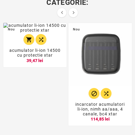
CATEGORIE:


Nou
Nou


acumulator li-ion 14500
cu protectie xtar
39,47 lei


incarcator acumulatori
li-ion, nimh aa/aaa, 4
canale, bc4 xtar
114,85 lei