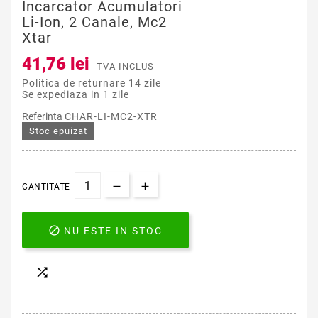
Incarcator Acumulatori
Li-Ion, 2 Canale, Mc2
Xtar
41,76 lei
TVA INCLUS
Politica de returnare 14 zile
Se expediaza in 1 zile
Referinta
CHAR-LI-MC2-XTR
Stoc epuizat
CANTITATE

NU ESTE IN STOC
