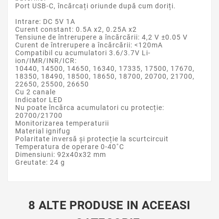
Port USB-C, încărcați oriunde după cum doriți.
Intrare: DC 5V 1A
Curent constant: 0.5A x2, 0.25A x2
Tensiune de întrerupere a încărcării: 4,2 V ±0.05 V
Curent de întrerupere a încărcării: <120mA
Compatibil cu acumulatori 3.6/3.7V Li-
ion/IMR/INR/ICR:
10440, 14500, 14650, 16340, 17335, 17500, 17670,
18350, 18490, 18500, 18650, 18700, 20700, 21700,
22650, 25500, 26650
Cu 2 canale
Indicator LED
Nu poate încărca acumulatori cu protecție:
20700/21700
Monitorizarea temperaturii
Material ignifug
Polaritate inversă și protecție la scurtcircuit
Temperatura de operare 0-40˚C
Dimensiuni: 92x40x32 mm
Greutate: 24 g
8 ALTE PRODUSE IN ACEEASI