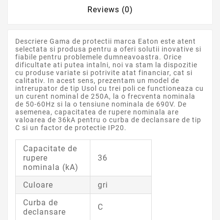
Reviews (0)
Descriere Gama de protectii marca Eaton este atent
selectata si produsa pentru a oferi solutii inovative si
fiabile pentru problemele dumneavoastra. Orice
dificultate ati putea intalni, noi va stam la dispozitie
cu produse variate si potrivite atat financiar, cat si
calitativ. In acest sens, prezentam un model de
intrerupator de tip Usol cu trei poli ce functioneaza cu
un curent nominal de 250A, la o frecventa nominala
de 50-60Hz si la o tensiune nominala de 690V. De
asemenea, capacitatea de rupere nominala are
valoarea de 36kA pentru o curba de declansare de tip
C si un factor de protectie IP20.
Capacitate de
rupere
36
nominala (kA)
Culoare
gri
Curba de
C
declansare