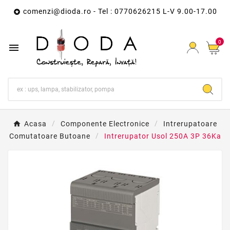
comenzi@dioda.ro
- Tel : 0770626215 L-V 9.00-17.00

0

Acasa
Componente Electronice
Intrerupatoare
Comutatoare Butoane
Intrerupator Usol 250A 3P 36Ka