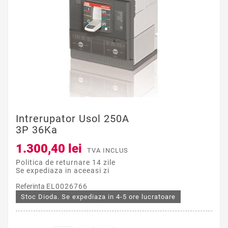
Intrerupator Usol 250A
3P 36Ka
1.300,40 lei
TVA INCLUS
Politica de returnare 14 zile
Se expediaza in aceeasi zi
Referinta
EL0026766
Stoc Dioda. Se expediaza in 4-5 ore lucratoare