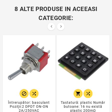
8 ALTE PRODUSE IN ACEEASI
CATEGORIE:






Întrerupător: basculant
Tastatură: plastic Număr
Poziţii:2 DPDT ON-ON
butoane: 16 nu există
2A/250VAC
plastic 200mΩ