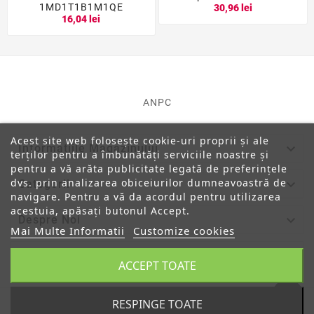
1MD1T1B1M1QE
30,96 lei
16,04 lei
ANPC
Acest site web folosește cookie-uri proprii și ale

Informatiile Magazinului
terților pentru a îmbunătăți serviciile noastre și
pentru a vă arăta publicitate legată de preferințele
dvs. prin analizarea obiceiurilor dumneavoastră de

Categorii
navigare. Pentru a vă da acordul pentru utilizarea
acestuia, apăsați butonul Accept.

Despre Noi
Mai Multe Informatii
Customize cookies

Contul Tau
ACCEPT TOATE
RESPINGE TOATE
© 2019 - Ecommerce Software By PrestaShop™