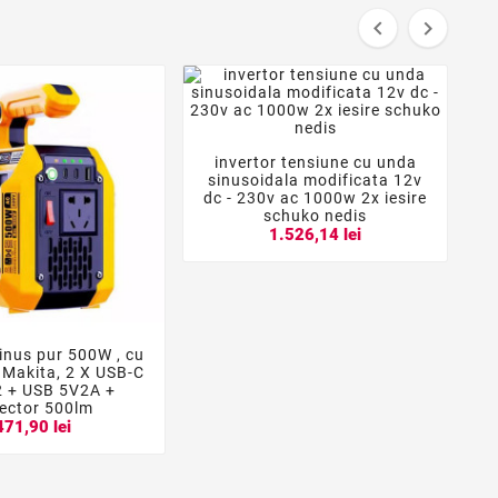


invertor tensiune cu unda



sinusoidala modificata 12v
dc - 230v ac 1000w 2x iesire
schuko nedis
1.526,14 lei
sinus pur 500W , cu


p Makita, 2 X USB-C
 + USB 5V2A +
lector 500lm
471,90 lei