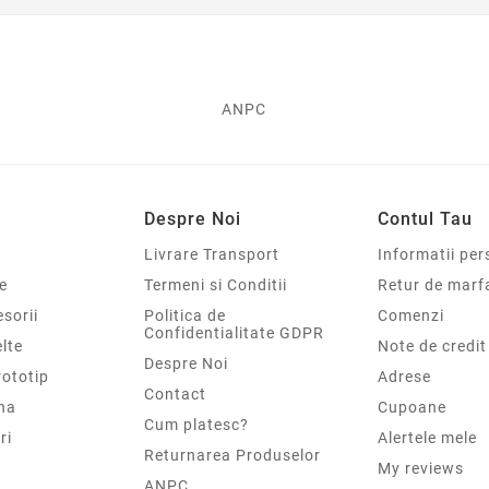
ANPC
Despre Noi
Contul Tau
Livrare Transport
Informatii per
e
Termeni si Conditii
Retur de marf
sorii
Politica de
Comenzi
Confidentialitate GDPR
elte
Note de credit
Despre Noi
rototip
Adrese
Contact
na
Cupoane
Cum platesc?
ri
Alertele mele
Returnarea Produselor
My reviews
ANPC