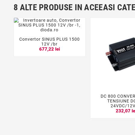
8 ALTE PRODUSE IN ACEEASI CAT
Convertor SINUS PLUS 1500



12V /br
677,22 lei
DC 800 CONVE


TENSIUNE D
24VDC/12
232,07 le