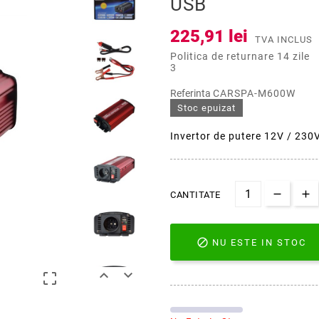
USB
225,91 lei
TVA INCLUS
Politica de returnare 14 zile
3
Referinta
CARSPA-M600W
Stoc epuizat
Invertor de putere 12V / 23
CANTITATE

NU ESTE IN STOC


