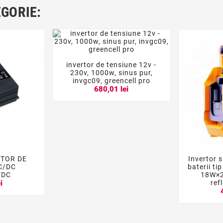
EGORIE:
invertor de tensiune 12v -



230v, 1000w, sinus pur,
invgc09, greencell pro
680,01 lei
RTOR DE
Invertor 


C/DC
baterii ti
VDC
18W×2
ref
i