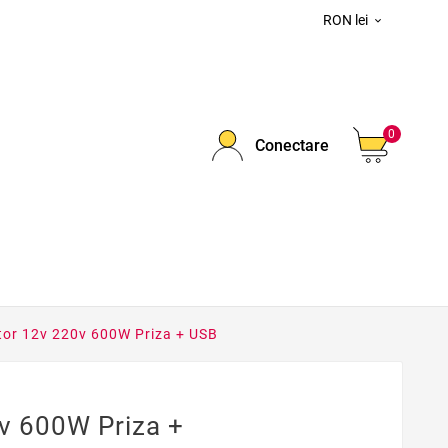
RON lei

0
Conectare
tor 12v 220v 600W Priza + USB
0v 600W Priza +