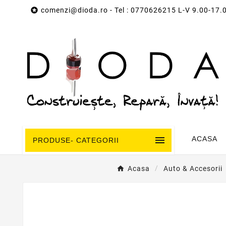

comenzi@dioda.ro
- Tel : 0770626215 L-V 9.00-17.

ACASA
PRODUSE- CATEGORII
Acasa
Auto & Accesorii