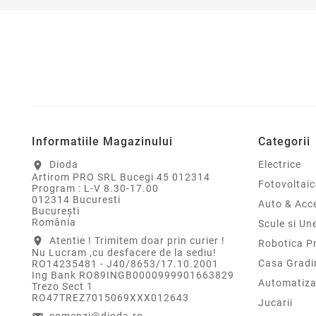
Informatiile Magazinului
Categorii
Dioda
Electrice
location_on
Artirom PRO SRL Bucegi 45 012314
Fotovoltaic
Program : L-V 8.30-17.00
012314 Bucuresti
Auto & Acce
Bucureşti
România
Scule si Un
Atentie ! Trimitem doar prin curier !
location_on
Robotica P
Nu Lucram ,cu desfacere de la sediu!
Casa Gradi
RO14235481 - J40/8653/17.10.2001
Ing Bank RO89INGB0000999901663829
Automatiza
Trezo Sect 1
RO47TREZ7015069XXX012643
Jucarii