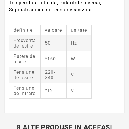
Temperatura ridicata, Polaritate inversa,
Suprastesniune si Tensiune scazuta.
definitie
valoare
unitate
Frecventa
50
Hz
de iesire
Putere de
*150
W
iesire
Tensiune
220-
V
de iesire
240
Tensiune
*12
V
de intrare
8 ALTE PRODUSE IN ACEEASI