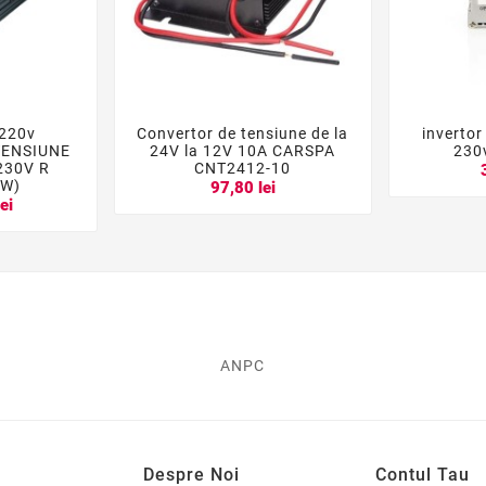
 220v
Convertor de tensiune de la
invertor





TENSIUNE
24V la 12V 10A CARSPA
230
 230V R
CNT2412-10
0W)
97,80 lei
ei
ANPC
Despre Noi
Contul Tau