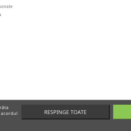
sonale
a
arăta
RESPINGE TOATE
 acordul