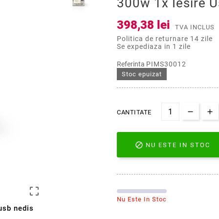
300w 1x Iesire 
398,38 lei
TVA INCLUS
Politica de returnare 14 zile
Se expediaza in 1 zile
Referinta
PIMS30012
Stoc epuizat
CANTITATE

NU ESTE IN STOC

Nu Este In Stoc
usb nedis