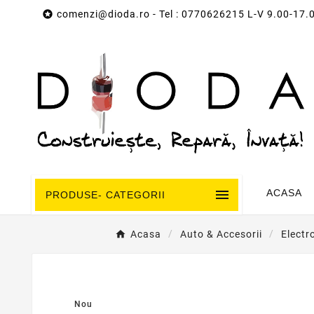

comenzi@dioda.ro
- Tel : 0770626215 L-V 9.00-17.

ACASA
PRODUSE- CATEGORII
Acasa
Auto & Accesorii
Electr
Nou