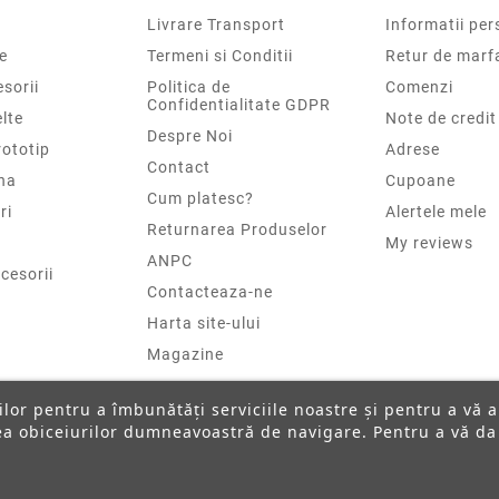
Livrare Transport
Informatii per
e
Termeni si Conditii
Retur de marf
sorii
Politica de
Comenzi
Confidentialitate GDPR
elte
Note de credit
Despre Noi
rototip
Adrese
Contact
na
Cupoane
Cum platesc?
ri
Alertele mele
Returnarea Produselor
My reviews
ANPC
cesorii
Contacteaza-ne
Harta site-ului
Magazine
ților pentru a îmbunătăți serviciile noastre și pentru a vă 
rea obiceiurilor dumneavoastră de navigare. Pentru a vă da