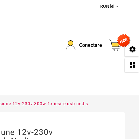
RON lei

0
Conectare
se
da
nsiune 12v-230v 300w 1x iesire usb nedis
siune 12v-230v