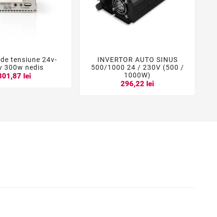
 de tensiune 24v-
INVERTOR AUTO SINUS





v 300w nedis
500/1000 24 / 230V (500 /
1000W)
301,87 lei
296,22 lei