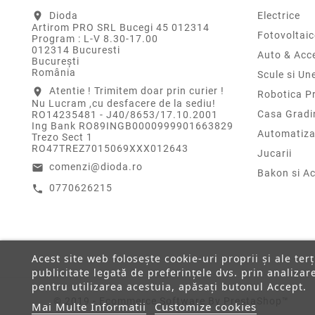
Dioda
Electrice
location_on
Artirom PRO SRL Bucegi 45 012314
Fotovoltaic
Program : L-V 8.30-17.00
012314 Bucuresti
Auto & Acce
Bucureşti
România
Scule si Un
Atentie ! Trimitem doar prin curier !
location_on
Robotica P
Nu Lucram ,cu desfacere de la sediu!
Casa Gradi
RO14235481 - J40/8653/17.10.2001
Ing Bank RO89INGB0000999901663829
Automatiza
Trezo Sect 1
RO47TREZ7015069XXX012643
Jucarii
comenzi@dioda.ro
email
Bakon si Ac
0770626215
call
Acest site web folosește cookie-uri proprii și ale ter
publicitate legată de preferințele dvs. prin analiza
pentru utilizarea acestuia, apăsați butonul Accept.
© 2019 - Ecommerce Software By PrestaShop™
Mai Multe Informatii
Customize cookies