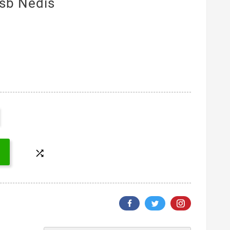
Usb Nedis
