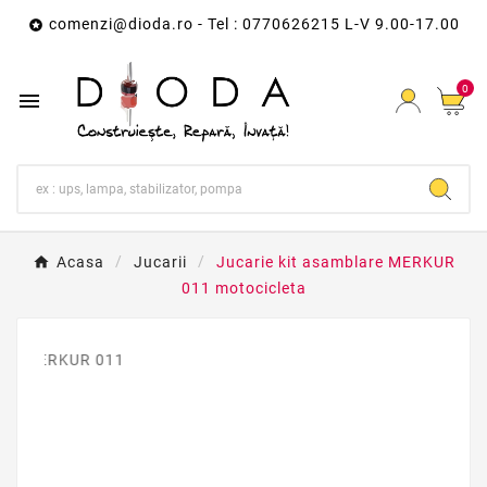
comenzi@dioda.ro
- Tel : 0770626215 L-V 9.00-17.00

0

Acasa
Jucarii
Jucarie kit asamblare MERKUR
011 motocicleta