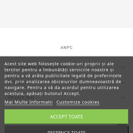
ANPC
Acest site web folosește cookie-uri proprii și ale

Informatiile Magazinului
terților pentru a îmbunătăți serviciile noastre și
pentru a vă arăta publicitate legată de preferințele
dvs. prin analizarea obiceiurilor dumneavoastră de

Categorii
navigare. Pentru a vă da acordul pentru utilizarea
acestuia, apăsați butonul Accept.

Despre Noi
Mai Multe Informatii
Customize cookies

Contul Tau
ACCEPT TOATE