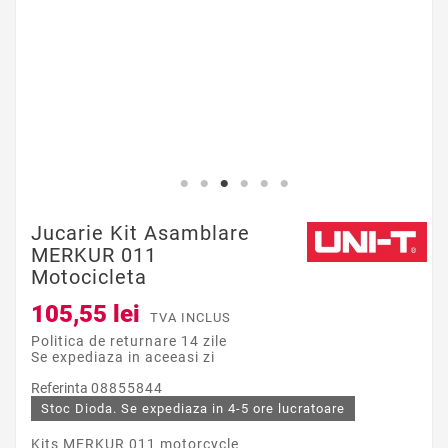
Jucarie Kit Asamblare
MERKUR 011
Motocicleta
105,55 lei
TVA INCLUS
Politica de returnare 14 zile
Se expediaza in aceeasi zi
Referinta
08855844
Stoc Dioda. Se expediaza in 4-5 ore lucratoare
Kits MERKUR 011 motorcycle