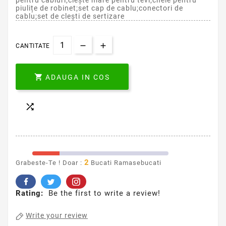
pentru cabluri;clește mare pentru tevi;cheie pentru
piulițe de robinet;set cap de cablu;conectori de
cablu;set de clești de sertizare
CANTITATE

ADAUGA IN COS

2
Grabeste-Te ! Doar :
Bucati Ramasebucati
Rating:
Be the first to write a review!
Write your review