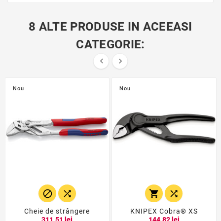
8 ALTE PRODUSE IN ACEEASI
CATEGORIE:


Nou
Nou




Cheie de strângere
KNIPEX Cobra® XS
311,51 lei
144,82 lei