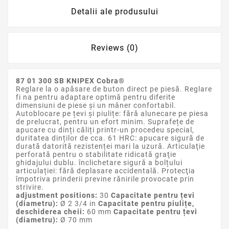
Detalii ale produsului
Reviews (0)
87 01 300 SB KNIPEX Cobra®
Reglare la o apăsare de buton direct pe piesă. Reglare
fi na pentru adaptare optimă pentru diferite
dimensiuni de piese şi un mâner confortabil.
Autoblocare pe țevi și piulițe: fără alunecare pe piesa
de prelucrat, pentru un efort minim. Suprafețe de
apucare cu dinți căliți printr-un procedeu special,
duritatea dinților de cca. 61 HRC: apucare sigură de
durată datorită rezistenței mari la uzură. Articulaţie
perforată pentru o stabilitate ridicată graţie
ghidajului dublu. înclichetare sigură a bolțului
articulației: fără deplasare accidentală. Protecţia
împotriva prinderii previne rănirile provocate prin
strivire.
adjustment positions:
30
Capacitate pentru țevi
(diametru):
Ø 2 3/4 in
Capacitate pentru piulițe,
deschiderea cheii:
60 mm
Capacitate pentru țevi
(diametru):
Ø 70 mm