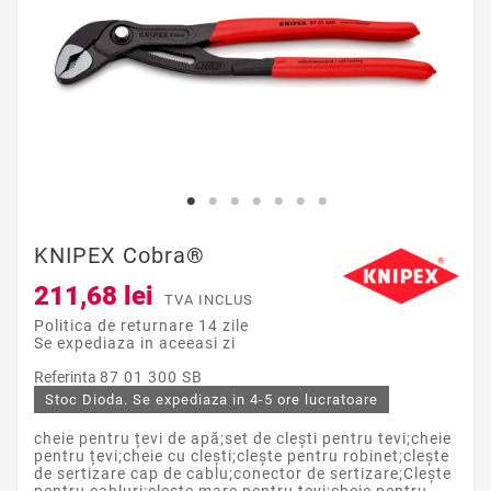
KNIPEX Cobra®
211,68 lei
TVA INCLUS
Politica de returnare 14 zile
Se expediaza in aceeasi zi
Referinta
87 01 300 SB
Stoc Dioda. Se expediaza in 4-5 ore lucratoare
cheie pentru țevi de apă;set de clești pentru tevi;cheie
pentru țevi;cheie cu clești;clește pentru robinet;clește
de sertizare cap de cablu;conector de sertizare;Clește