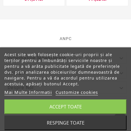
ANPC
Acest site web folosește cookie-uri proprii și ale

Informatiile Magazinului
terților pentru a îmbunătăți serviciile noastre și
pentru a vă arăta publicitate legată de preferințele
dvs. prin analizarea obiceiurilor dumneavoastră de

Categorii
navigare. Pentru a vă da acordul pentru utilizarea
acestuia, apăsați butonul Accept.

Despre Noi
Mai Multe Informatii
Customize cookies

Contul Tau
ACCEPT TOATE
RESPINGE TOATE
© 2019 - Ecommerce Software By PrestaShop™