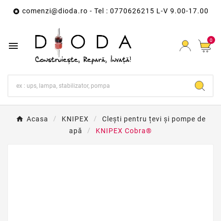
comenzi@dioda.ro
- Tel : 0770626215 L-V 9.00-17.00

0

Acasa
KNIPEX
Clești pentru țevi și pompe de
apă
KNIPEX Cobra®