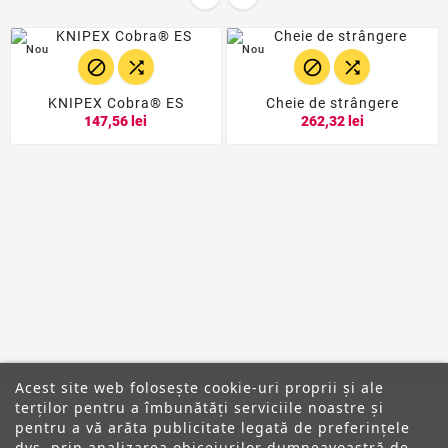
Nou
Nou




KNIPEX Cobra® ES
Cheie de strângere
147,56 lei
262,32 lei
Acest site web folosește cookie-uri proprii și ale
terților pentru a îmbunătăți serviciile noastre și
pentru a vă arăta publicitate legată de preferințele
dvs. prin analizarea obiceiurilor dumneavoastră de