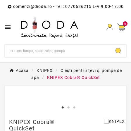
comenzi@dioda.ro
- Tel : 0770626215 L-V 9.00-17.00

0

Acasa
KNIPEX
Clești pentru țevi și pompe de
apă
KNIPEX Cobra® QuickSet
KNIPEX Cobra®
QuickSet