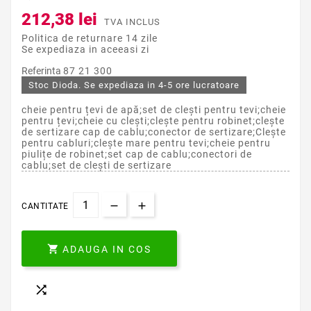
212,38 lei
TVA INCLUS
Politica de returnare 14 zile
Se expediaza in aceeasi zi
Referinta
87 21 300
Stoc Dioda. Se expediaza in 4-5 ore lucratoare
cheie pentru țevi de apă;set de clești pentru tevi;cheie
pentru țevi;cheie cu clești;clește pentru robinet;clește
de sertizare cap de cablu;conector de sertizare;Clește
pentru cabluri;clește mare pentru tevi;cheie pentru
piulițe de robinet;set cap de cablu;conectori de
cablu;set de clești de sertizare
CANTITATE

ADAUGA IN COS
