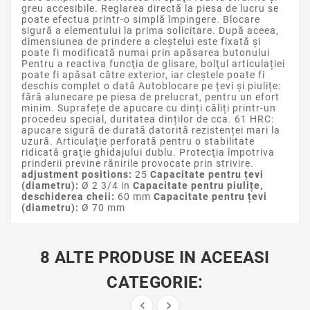
greu accesibile. Reglarea directă la piesa de lucru se
poate efectua printr-o simplă împingere. Blocare
sigură a elementului la prima solicitare. După aceea,
dimensiunea de prindere a cleştelui este fixată şi
poate fi modificată numai prin apăsarea butonului
Pentru a reactiva funcţia de glisare, bolţul articulației
poate fi apăsat către exterior, iar cleştele poate fi
deschis complet o dată Autoblocare pe țevi și piulițe:
fără alunecare pe piesa de prelucrat, pentru un efort
minim. Suprafețe de apucare cu dinți căliți printr-un
procedeu special, duritatea dinților de cca. 61 HRC:
apucare sigură de durată datorită rezistenței mari la
uzură. Articulaţie perforată pentru o stabilitate
ridicată graţie ghidajului dublu. Protecţia împotriva
prinderii previne rănirile provocate prin strivire.
adjustment positions:
25
Capacitate pentru țevi
(diametru):
Ø 2 3/4 in
Capacitate pentru piulițe,
deschiderea cheii:
60 mm
Capacitate pentru țevi
(diametru):
Ø 70 mm
8 ALTE PRODUSE IN ACEEASI
CATEGORIE:

