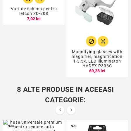
Varf de schimb pentru
letcon ZD-708
7,02 lei


Magnifying glasses with
magnifier, magnification
1-3,5x, LED illuminaton
HADEX P336C
69,28 lei
8 ALTE PRODUSE IN ACEEASI
CATEGORIE:


Nou
Nou