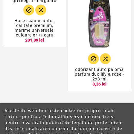


Huse scaune auto ,
calitate premium,
marime universale,
culoare gri+negru
201,89 lei


odorizant auto paloma
parfum duo lily & rose -
2x3 ml
8,36 lei
Acest site web folosește cookie-uri proprii și ale
terților pentru a îmbunătăți serviciile noastre și
pentru a vă arăta publicitate legată de preferințele
dvs. prin analizarea obiceiurilor dumneavoastră de
ANPC