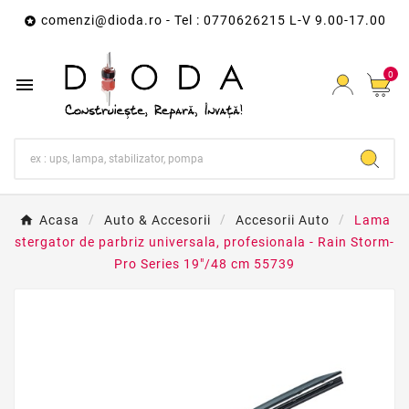
comenzi@dioda.ro
- Tel : 0770626215 L-V 9.00-17.00

0

Acasa
Auto & Accesorii
Accesorii Auto
Lama
stergator de parbriz universala, profesionala - Rain Storm-
Pro Series 19"/48 cm 55739