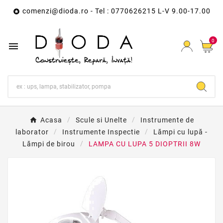
comenzi@dioda.ro
- Tel : 0770626215 L-V 9.00-17.00

0

Acasa
Scule si Unelte
Instrumente de
laborator
Instrumente Inspectie
Lămpi cu lupă -
Lămpi de birou
LAMPA CU LUPA 5 DIOPTRII 8W