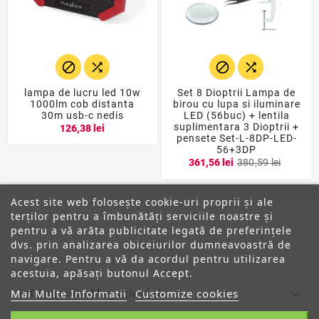




lampa de lucru led 10w
Set 8 Dioptrii Lampa de
1000lm cob distanta
birou cu lupa si iluminare
30m usb-c nedis
LED (56buc) + lentila
suplimentara 3 Dioptrii +
126,38 lei
pensete Set-L-8DP-LED-
56+3DP
361,56 lei
380,59 lei
Acest site web folosește cookie-uri proprii și ale
terților pentru a îmbunătăți serviciile noastre și
pentru a vă arăta publicitate legată de preferințele
dvs. prin analizarea obiceiurilor dumneavoastră de
ANPC
navigare. Pentru a vă da acordul pentru utilizarea
acestuia, apăsați butonul Accept.
Mai Multe Informatii
Customize cookies

Informatiile Magazinului