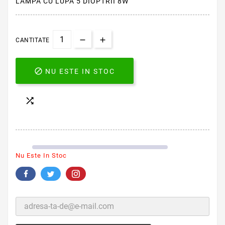
LAMPA CU LUPA 5 DIOPTRII 8W
CANTITATE

NU ESTE IN STOC

Nu Este In Stoc