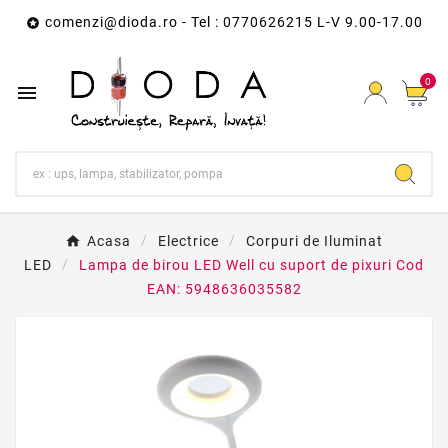
comenzi@dioda.ro
- Tel : 0770626215 L-V 9.00-17.00

0

Acasa
Electrice
Corpuri de Iluminat
LED
Lampa de birou LED Well cu suport de pixuri Cod
EAN: 5948636035582