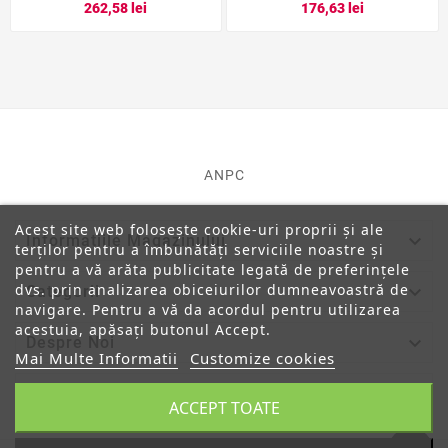
262,58 lei
176,63 lei
ANPC
Acest site web folosește cookie-uri proprii și ale

Informatiile Magazinului
terților pentru a îmbunătăți serviciile noastre și
pentru a vă arăta publicitate legată de preferințele
dvs. prin analizarea obiceiurilor dumneavoastră de

Categorii
navigare. Pentru a vă da acordul pentru utilizarea
acestuia, apăsați butonul Accept.

Despre Noi
Mai Multe Informatii
Customize cookies

Contul Tau
ACCEPT TOATE