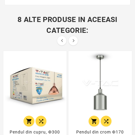
8 ALTE PRODUSE IN ACEEASI
CATEGORIE:






Pendul din cupru, Ф300
Pendul din crom Ф170