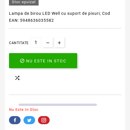
Stoc epuizat
Lampa de birou LED Well cu suport de pixuri; Cod
EAN: 5948636035582
CANTITATE

NU ESTE IN STOC

Nu Este In Stoc