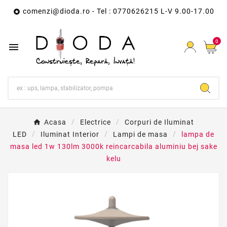
comenzi@dioda.ro
- Tel : 0770626215 L-V 9.00-17.00

0

Acasa
Electrice
Corpuri de Iluminat
LED
Iluminat Interior
Lampi de masa
lampa de
masa led 1w 130lm 3000k reincarcabila aluminiu bej sake
kelu