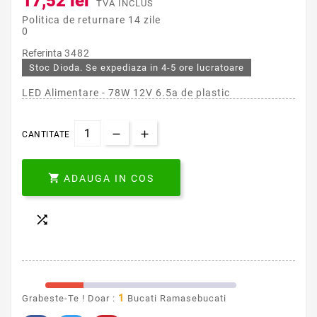
17,52 lei
TVA INCLUS
Politica de returnare 14 zile
0
Referinta
3482
Stoc Dioda. Se expediaza in 4-5 ore lucratoare
LED Alimentare - 78W 12V 6.5a de plastic
CANTITATE

ADAUGA IN COS

1
Grabeste-Te ! Doar :
Bucati Ramasebucati