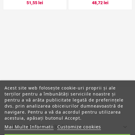
51,55 lei
48,72 lei
Acest site web folosește cookie-uri proprii și ale
terților pentru a îmbunătăți serviciile noastre și
pentru a vă arăta publicitate legată de preferințele
dvs. prin analizarea obiceiurilor dumneavoastră de
ANPC
navigare. Pentru a vă da acordul pentru utilizarea
acestuia, apăsați butonul Accept.

Mai Multe Informatii
Customize cookies
Informatiile Magazinului