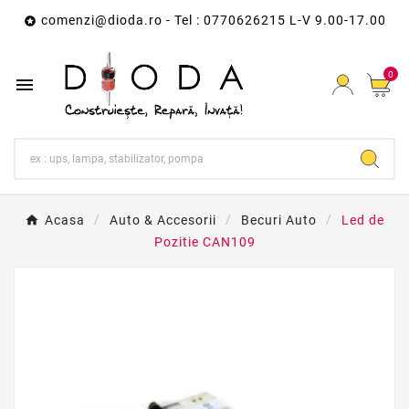
comenzi@dioda.ro
- Tel : 0770626215 L-V 9.00-17.00

0

Acasa
Auto & Accesorii
Becuri Auto
Led de
Pozitie CAN109