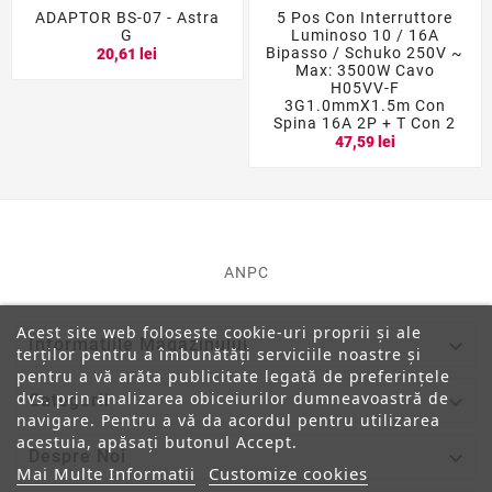
ADAPTOR BS-07 - Astra
5 Pos Con Interruttore
G
Luminoso 10 / 16A
Bipasso / Schuko 250V ~
20,61 lei
Max: 3500W Cavo
H05VV-F
3G1.0mmX1.5m Con
Spina 16A 2P + T Con 2
47,59 lei
ANPC
Acest site web folosește cookie-uri proprii și ale

Informatiile Magazinului
terților pentru a îmbunătăți serviciile noastre și
pentru a vă arăta publicitate legată de preferințele
dvs. prin analizarea obiceiurilor dumneavoastră de

Categorii
navigare. Pentru a vă da acordul pentru utilizarea
acestuia, apăsați butonul Accept.

Despre Noi
Mai Multe Informatii
Customize cookies