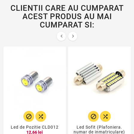
CLIENTII CARE AU CUMPARAT
ACEST PRODUS AU MAI
CUMPARAT SI:






Led de Pozitie CLD012
Led Sofit (Plafoniera.
numar de inmatriculare)
12,66 lei