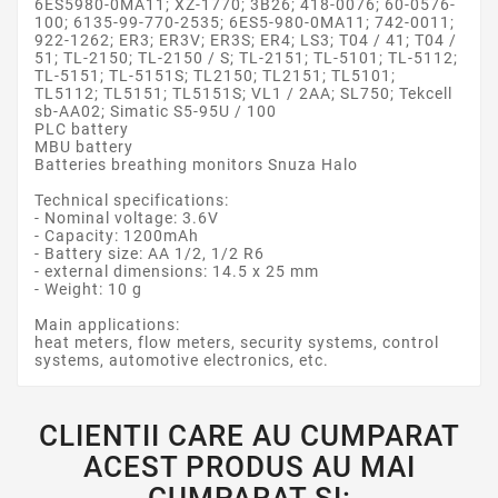
6ES5980-0MA11; XZ-1770; 3B26; 418-0076; 60-0576-
100; 6135-99-770-2535; 6ES5-980-0MA11; 742-0011;
922-1262; ER3; ER3V; ER3S; ER4; LS3; T04 / 41; T04 /
51; TL-2150; TL-2150 / S; TL-2151; TL-5101; TL-5112;
TL-5151; TL-5151S; TL2150; TL2151; TL5101;
TL5112; TL5151; TL5151S; VL1 / 2AA; SL750; Tekcell
sb-AA02; Simatic S5-95U / 100
PLC battery
MBU battery
Batteries breathing monitors Snuza Halo
Technical specifications:
- Nominal voltage: 3.6V
- Capacity: 1200mAh
- Battery size: AA 1/2, 1/2 R6
- external dimensions: 14.5 x 25 mm
- Weight: 10 g
Main applications:
heat meters, flow meters, security systems, control
systems, automotive electronics, etc.
CLIENTII CARE AU CUMPARAT
ACEST PRODUS AU MAI