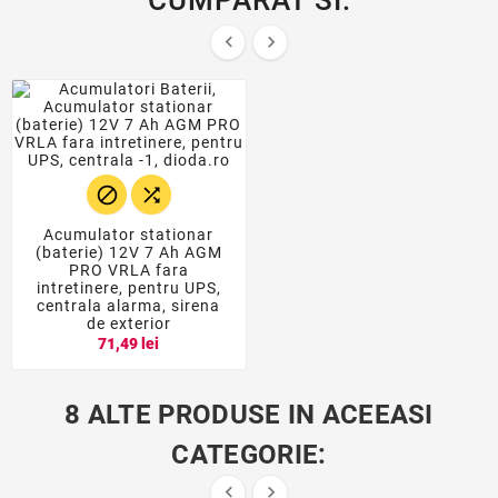
CUMPARAT SI:




Acumulator stationar
(baterie) 12V 7 Ah AGM
PRO VRLA fara
intretinere, pentru UPS,
centrala alarma, sirena
de exterior
71,49 lei
8 ALTE PRODUSE IN ACEEASI
CATEGORIE:

