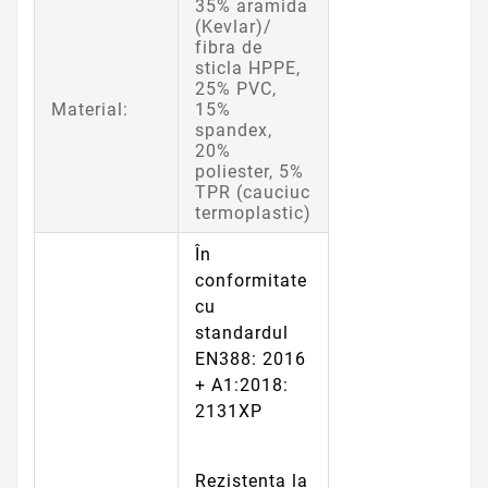
35% aramida
(Kevlar)/
fibra de
sticla HPPE,
25% PVC,
Material:
15%
spandex,
20%
poliester, 5%
TPR (cauciuc
termoplastic)
În
conformitate
cu
standardul
EN388: 2016
+ A1:2018:
2131XP
Rezistenta la