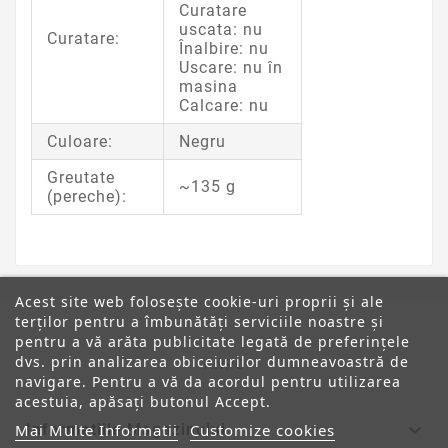
Curatare
uscata: nu
Curatare:
Înalbire: nu
Uscare: nu în
masina
Calcare: nu
Culoare:
Negru
Greutate
~135 g
(pereche):
Acest site web folosește cookie-uri proprii și ale
terților pentru a îmbunătăți serviciile noastre și
pentru a vă arăta publicitate legată de preferințele
dvs. prin analizarea obiceiurilor dumneavoastră de
ANPC
navigare. Pentru a vă da acordul pentru utilizarea
acestuia, apăsați butonul Accept.

Informatiile Magazinului
Mai Multe Informatii
Customize cookies