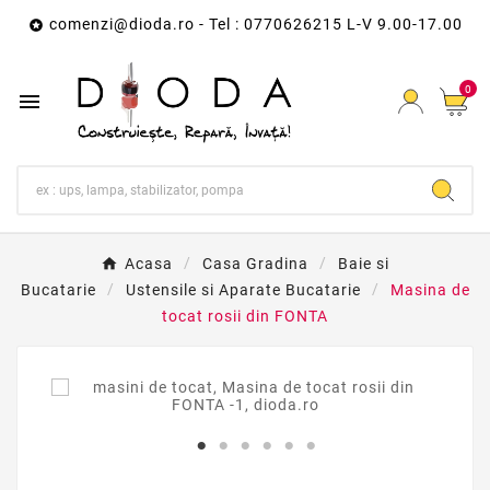
comenzi@dioda.ro
- Tel : 0770626215 L-V 9.00-17.00

0

Acasa
Casa Gradina
Baie si
Bucatarie
Ustensile si Aparate Bucatarie
Masina de
tocat rosii din FONTA