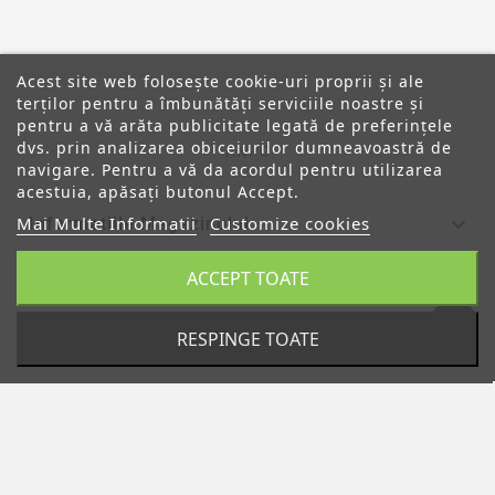
Acest site web folosește cookie-uri proprii și ale
terților pentru a îmbunătăți serviciile noastre și
pentru a vă arăta publicitate legată de preferințele
dvs. prin analizarea obiceiurilor dumneavoastră de
ANPC
navigare. Pentru a vă da acordul pentru utilizarea
acestuia, apăsați butonul Accept.
Mai Multe Informatii
Customize cookies

Informatiile Magazinului
ACCEPT TOATE

Categorii

Despre Noi
RESPINGE TOATE

Contul Tau
© 2019 - Ecommerce Software By PrestaShop™