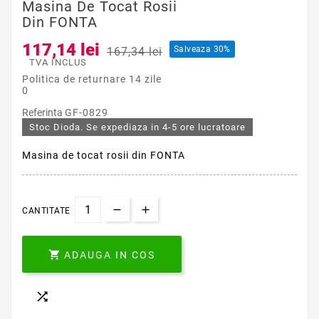
Masina De Tocat Rosii
Din FONTA
117,14 lei
Salveaza 30%
167,34 lei
TVA INCLUS
Politica de returnare 14 zile
0
Referinta
GF-0829
Stoc Dioda. Se expediaza in 4-5 ore lucratoare
Masina de tocat rosii din FONTA
CANTITATE

ADAUGA IN COS
