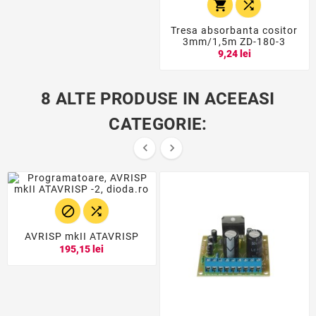


Tresa absorbanta cositor
3mm/1,5m ZD-180-3
9,24 lei
8 ALTE PRODUSE IN ACEEASI
CATEGORIE:




AVRISP mkII ATAVRISP
195,15 lei