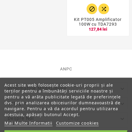


Kit PT005 Amplificator
100W cu TDA7293
127,84 lei
ANPC
Acest site web folosește cookie-uri proprii și ale

Informatiile Magazinului
terților pentru a îmbunătăți serviciile noastre și
pentru a vă arăta publicitate legată de preferințele
dvs. prin analizarea obiceiurilor dumneavoastră de

Categorii
navigare. Pentru a vă da acordul pentru utilizarea
acestuia, apăsați butonul Accept.

Despre Noi
Mai Multe Informatii
Customize cookies