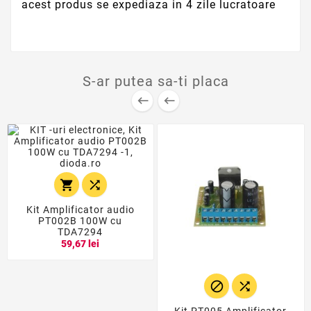
acest produs se expediaza in 4 zile lucratoare
S-ar putea sa-ti placa




Kit Amplificator audio
PT002B 100W cu
TDA7294
59,67 lei

