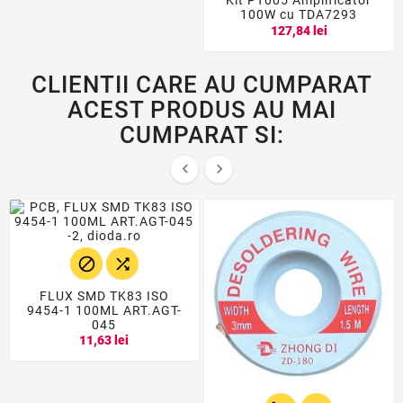
Kit PT005 Amplificator
100W cu TDA7293
127,84 lei
CLIENTII CARE AU CUMPARAT
ACEST PRODUS AU MAI
CUMPARAT SI:




FLUX SMD TK83 ISO
9454-1 100ML ART.AGT-
045
11,63 lei