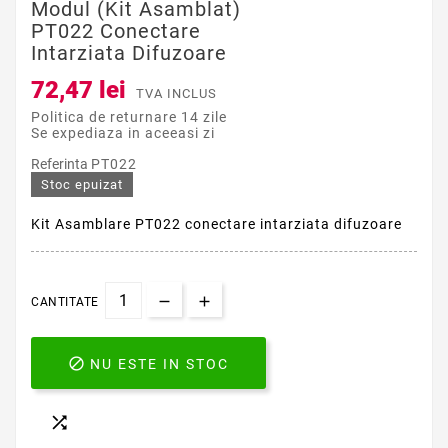
Modul (kit Asamblat)
PT022 Conectare
Intarziata Difuzoare
72,47 lei
TVA INCLUS
Politica de returnare 14 zile
Se expediaza in aceeasi zi
Referinta
PT022
Stoc epuizat
Kit Asamblare PT022 conectare intarziata difuzoare
CANTITATE

NU ESTE IN STOC
