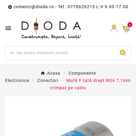
comenzi@dioda.ro
- Tel : 0770626215 L-V 9.00-17.00

0

Acasa
Componente
Electronice
Conectori
Mufă F tată drept RG6 7,1mm
crimpat pe cablu