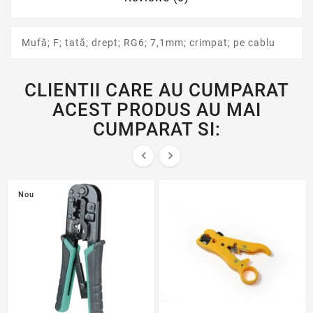
Mufă; F; tată; drept; RG6; 7,1mm; crimpat; pe cablu
CLIENTII CARE AU CUMPARAT
ACEST PRODUS AU MAI
CUMPARAT SI:


Nou