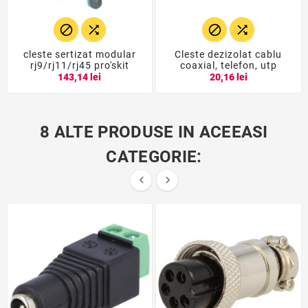




cleste sertizat modular
Cleste dezizolat cablu
rj9/rj11/rj45 pro'skit
coaxial, telefon, utp
143,14 lei
20,16 lei
8 ALTE PRODUSE IN ACEEASI
CATEGORIE:

