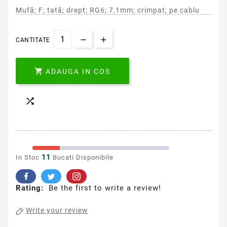
Mufă; F; tată; drept; RG6; 7,1mm; crimpat; pe cablu
CANTITATE

ADAUGA IN COS

11
In Stoc
Bucati Disponibile
Rating:
Be the first to write a review!
Write your review