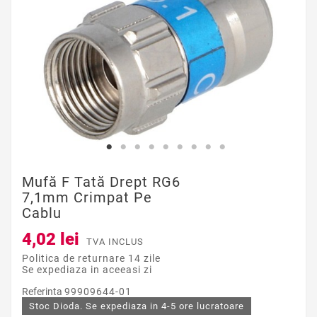
Mufă F Tată Drept RG6
7,1mm Crimpat Pe
Cablu
4,02 lei
TVA INCLUS
Politica de returnare 14 zile
Se expediaza in aceeasi zi
Referinta
99909644-01
Stoc Dioda. Se expediaza in 4-5 ore lucratoare