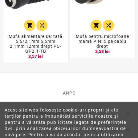




Mufă alimentare DC tată
Mufă pentru microfoane
5,5/2,1mm 5,5mm
mamă PIN: 5 pe cablu
2,1mm 12mm drept PC-
drept
GP2.1-TB
3,58 lei
3,57 lei
ANPC
Acest site web folosește cookie-uri proprii și ale

Informatiile Magazinului
terților pentru a îmbunătăți serviciile noastre și
pentru a vă arăta publicitate legată de preferințele
dvs. prin analizarea obiceiurilor dumneavoastră de

Categorii
navigare. Pentru a vă da acordul pentru utilizarea