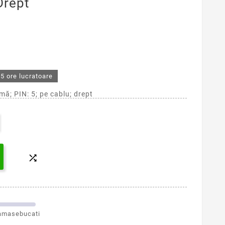
Drept
5 ore lucratoare
ă; PIN: 5; pe cablu; drept

amasebucati