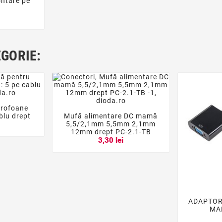
ontare pe
EGORIE:
crofoane

blu drept
Mufă alimentare DC mamă



5,5/2,1mm 5,5mm 2,1mm
i
12mm drept PC-2.1-TB
3,30 lei
ADAPTOR 

MA