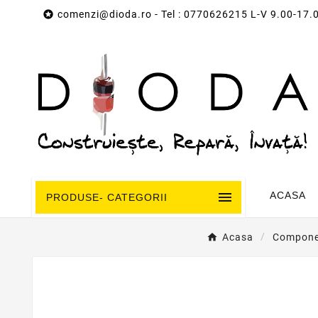

comenzi@dioda.ro
- Tel : 0770626215 L-V 9.00-17.

ACASA
PRODUSE- CATEGORII
Acasa
Componen