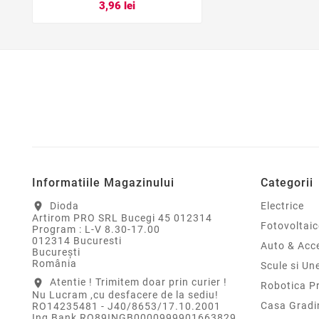
3,96 lei
Informatiile Magazinului
Categorii
Dioda
Electrice
location_on
Artirom PRO SRL Bucegi 45 012314
Fotovoltaic
Program : L-V 8.30-17.00
012314 Bucuresti
Auto & Acce
Bucureşti
România
Scule si Un
Atentie ! Trimitem doar prin curier !
location_on
Robotica P
Nu Lucram ,cu desfacere de la sediu!
Casa Gradi
RO14235481 - J40/8653/17.10.2001
Ing Bank RO89INGB0000999901663829