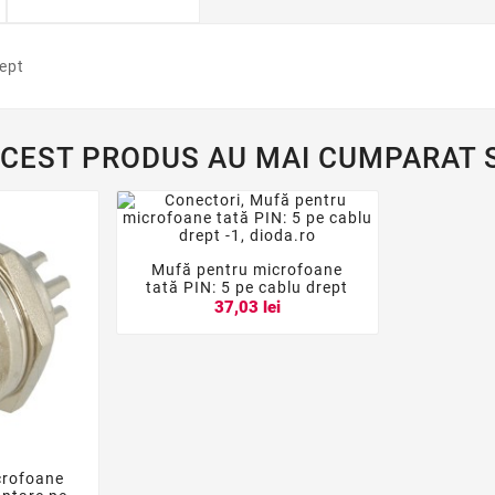
rept
ACEST PRODUS AU MAI CUMPARAT S
Mufă pentru microfoane



tată PIN: 5 pe cablu drept
37,03 lei
crofoane
