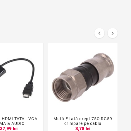


HDMI TATA - VGA
Mufă F tată drept 75Ω RG59
Şi





MA & AUDIO
crimpare pe cablu
37,99 lei
3,78 lei