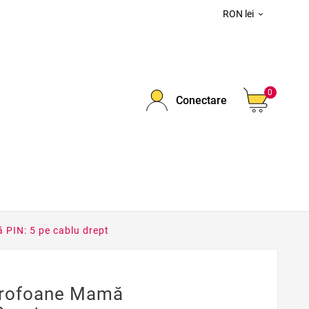
RON lei

0
Conectare
PIN: 5 pe cablu drept
crofoane Mamă