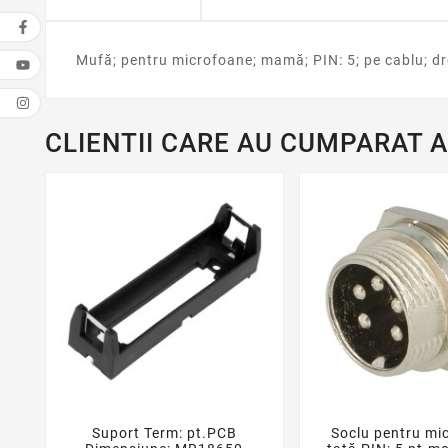
Mufă; pentru microfoane; mamă; PIN: 5; pe cablu; d
CLIENTII CARE AU CUMPARAT 
Suport Term: pt.PCB
Soclu pentru mi




