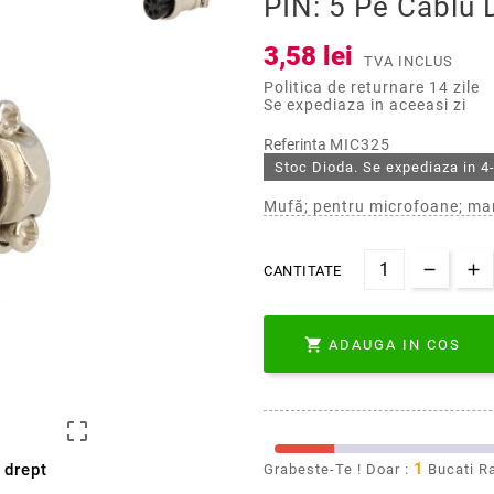
PIN: 5 Pe Cablu 
3,58 lei
TVA INCLUS
Politica de returnare 14 zile
Se expediaza in aceeasi zi
Referinta
MIC325
Stoc Dioda. Se expediaza in 4-
Mufă; pentru microfoane; mam
CANTITATE

ADAUGA IN COS

1
 drept
Grabeste-Te ! Doar :
Bucati R