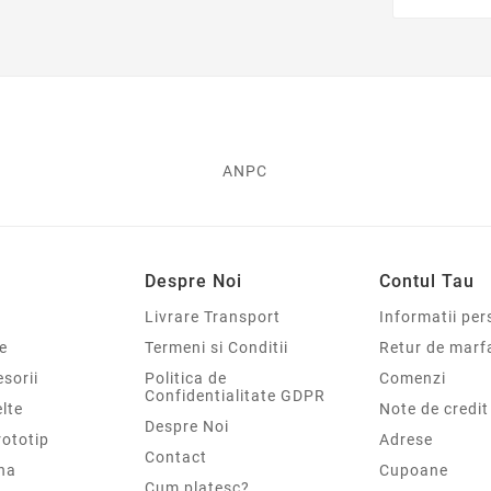
ANPC
Despre Noi
Contul Tau
Livrare Transport
Informatii per
e
Termeni si Conditii
Retur de marf
sorii
Politica de
Comenzi
Confidentialitate GDPR
elte
Note de credit
Despre Noi
rototip
Adrese
Contact
na
Cupoane
Cum platesc?