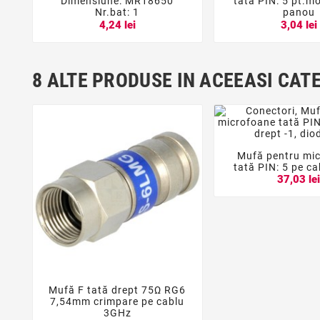
Dimensiune: MR18650
tată PIN: 5 pt.m
Nr.bat: 1
panou
4,24 lei
3,04 lei
8 ALTE PRODUSE IN ACEEASI CAT
Mufă pentru mi


tată PIN: 5 pe ca
37,03 le
Mufă F tată drept 75Ω RG6



7,54mm crimpare pe cablu
3GHz