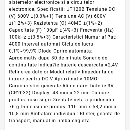
sistemelor electronice si a circuitelor
electronice. Specificatii: UT120B Tensiune DC
(V) 600V ±(0,8%+1) Tensiune AC (V) 600V
±(1,2%+3) Rezistenta (O) 40MO ±(1%+2)
Capacitate (F) 100µF ±(4%+3) Frecventa (Hz)
100kHz ±(0,5%+3) Caracteristici Numar afi?at:
4000 Interval automat Ciclu de lucru
0,1%~99,9% Dioda Oprire automata:
Aproximativ dupa 30 de minute Sonerie de
continuitate Indica?ie baterie descarcata =2,4V
Retinerea datelor Modul relativ Impedanta de
intrare pentru DC V Aproximativ 10MO
Caracteristici generale Alimentare: baterie 3V
(CR2032) Display: 43 mm x 22 mm Culoare
produs: rosu si gri Greutate neta a produsului:
76 g Dimensiune produs: 110 mm x 58,2 mm x
10,8 mm Ambalare individual: Blister, geanta de
transport, manual in limba engleza