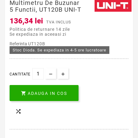
Multimetru De Buzunar
5 Functii, UT120B UNI-T
136,34 lei
TVA INCLUS
Politica de returnare 14 zile
Se expediaza in aceeasi zi
Referinta
UT120B
Stoc Dioda. Se expediaza in 4-5 ore lucratoare
CANTITATE

ADAUGA IN COS
