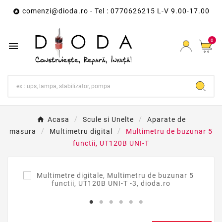
comenzi@dioda.ro
- Tel : 0770626215 L-V 9.00-17.00

0

Acasa
Scule si Unelte
Aparate de
masura
Multimetru digital
Multimetru de buzunar 5
functii, UT120B UNI-T