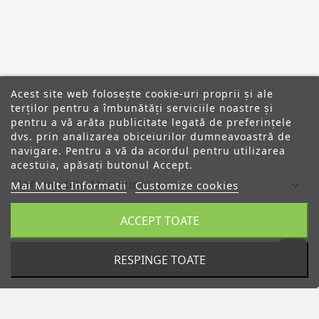
Acest site web folosește cookie-uri proprii și ale
terților pentru a îmbunătăți serviciile noastre și
pentru a vă arăta publicitate legată de preferințele
dvs. prin analizarea obiceiurilor dumneavoastră de
ANPC
navigare. Pentru a vă da acordul pentru utilizarea
acestuia, apăsați butonul Accept.

Informatiile Magazinului
Mai Multe Informatii
Customize cookies
ACCEPT TOATE

Categorii

Despre Noi
RESPINGE TOATE

Contul Tau