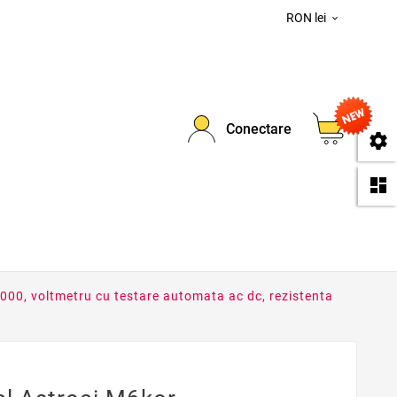
RON lei

0
Conectare
se
da
6000, voltmetru cu testare automata ac dc, rezistenta