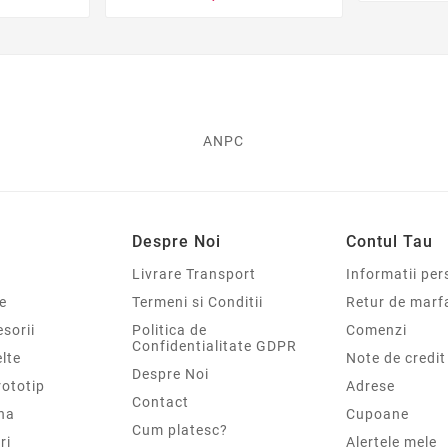
ANPC
Despre Noi
Contul Tau
Livrare Transport
Informatii per
e
Termeni si Conditii
Retur de marf
sorii
Politica de
Comenzi
Confidentialitate GDPR
elte
Note de credit
Despre Noi
rototip
Adrese
Contact
na
Cupoane
Cum platesc?
ri
Alertele mele