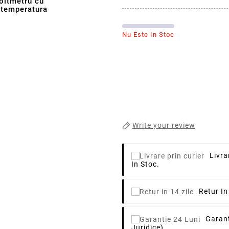
voltmetru cu
, temperatura
Nu Este In Stoc
Write your review
Livra
In Stoc.
Retur In
Garant
Juridice)