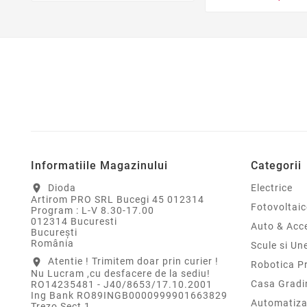
Informatiile Magazinului
Categorii
Dioda
Electrice
location_on
Artirom PRO SRL Bucegi 45 012314
Fotovoltaic
Program : L-V 8.30-17.00
012314 Bucuresti
Auto & Acce
Bucureşti
România
Scule si Un
Atentie ! Trimitem doar prin curier !
location_on
Robotica P
Nu Lucram ,cu desfacere de la sediu!
Casa Gradi
RO14235481 - J40/8653/17.10.2001
Ing Bank RO89INGB0000999901663829
Automatiza
Trezo Sect 1