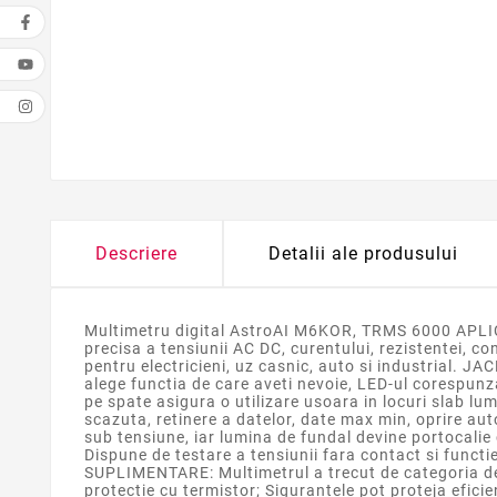
Descriere
Detalii ale produsului
Multimetru digital AstroAI M6KOR, TRMS 6000 APLICA
precisa a tensiunii AC DC, curentului, rezistentei, co
pentru electricieni, uz casnic, auto si industrial. J
alege functia de care aveti nevoie, LED-ul corespunz
pe spate asigura o utilizare usoara in locuri slab lu
scazuta, retinere a datelor, date max min, oprire au
sub tensiune, iar lumina de fundal devine portocal
Dispune de testare a tensiunii fara contact si funct
SUPLIMENTARE: Multimetrul a trecut de categoria de 
protectie cu termistor; Sigurantele pot proteja efici