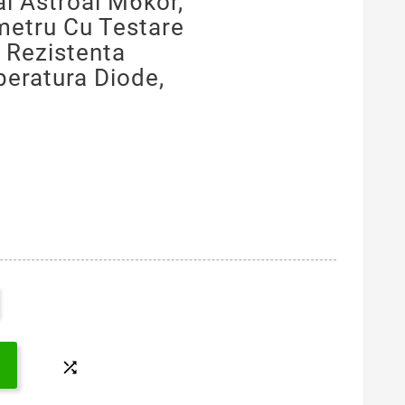
al Astroai M6kor,
metru Cu Testare
 Rezistenta
peratura Diode,
