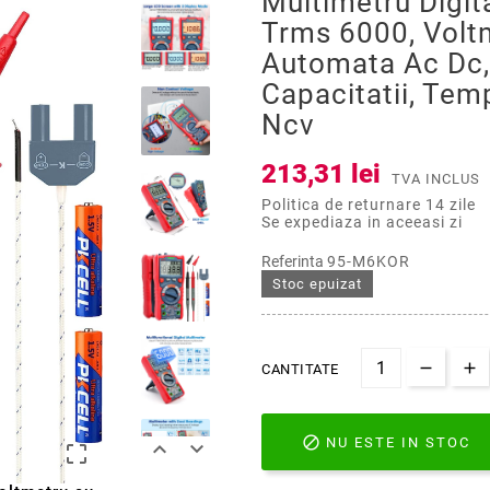
Multimetru Digit
Trms 6000, Volt
Automata Ac Dc,
Capacitatii, Tem
Ncv
213,31 lei
TVA INCLUS
Politica de returnare 14 zile
Se expediaza in aceeasi zi
Referinta
95-M6KOR
Stoc epuizat
CANTITATE

NU ESTE IN STOC


