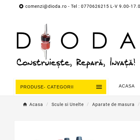

comenzi@dioda.ro
- Tel : 0770626215 L-V 9.00-17.

ACASA
PRODUSE- CATEGORII
Acasa
Scule si Unelte
Aparate de masura