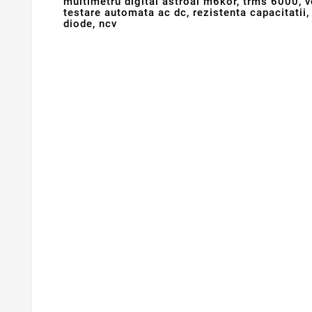
multimetru digital astroai m6kor, trms 6000, 
testare automata ac dc, rezistenta capacitatii
diode, ncv