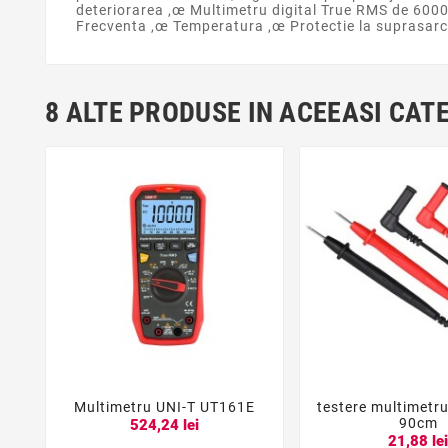
deteriorarea ,œ Multimetru digital True RMS de 60
Frecventa ,œ Temperatura ,œ Protectie la suprasarcin
8 ALTE PRODUSE IN ACEEASI CAT
Multimetru UNI-T UT161E
testere multimetr





90cm
524,24 lei
21,88 le