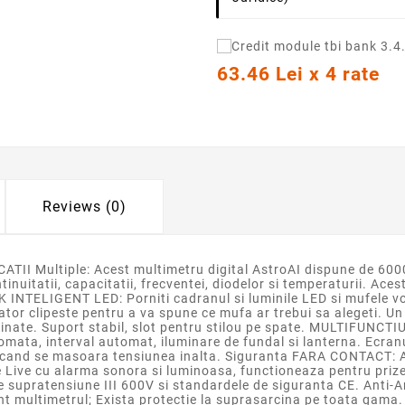
63.46 Lei x 4 rate
Reviews (0)
TII Multiple: Acest multimetru digital AstroAI dispune de 60
ntinuitatii, capacitatii, frecventei, diodelor si temperaturii. Ac
ACK INTELIGENT LED: Porniti cadranul si luminile LED si mufele 
ator clipeste pentru a va spune ce mufa ar trebui sa alegeti. U
minate. Suport stabil, slot pentru stilou pe spate. MULTIFUNCTIU
tomata, interval automat, iluminare de fundal si lanterna. Ecran
ie cand se masoara tensiunea inalta. Siguranta FARA CONTACT: 
ie Live cu alarma sonora si luminoasa, functioneaza pentru prize
supratensiune III 600V si standardele de siguranta CE. Anti-Ars
ent multimetrul; Exista protectie la suprasarcina pe toata gama. 