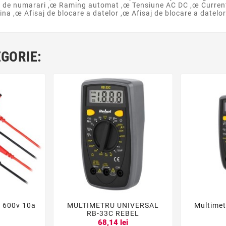
00 de numarari ,œ Raming automat ,œ Tensiune AC DC ,œ Curren
a ,œ Afisaj de blocare a datelor ,œ Afisaj de blocare a datelor
EGORIE:
u 600v 10a
MULTIMETRU UNIVERSAL
Multime





RB-33C REBEL
i
68,14 lei