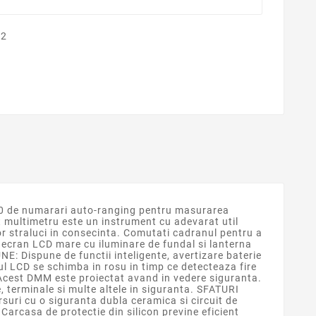
00 de numarari auto-ranging pentru masurarea
est multimetru este un instrument cu adevarat util
vor straluci in consecinta. Comutati cadranul pentru a
n ecran LCD mare cu iluminare de fundal si lanterna
NE: Dispune de functii inteligente, avertizare baterie
ul LCD se schimba in rosu in timp ce detecteaza fire
Acest DMM este proiectat avand in vedere siguranta.
, terminale si multe altele in siguranta. SFATURI
uri cu o siguranta dubla ceramica si circuit de
Carcasa de protectie din silicon previne eficient