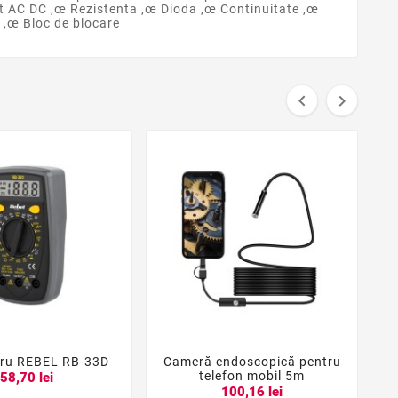
t AC DC ,œ Rezistenta ,œ Dioda ,œ Continuitate ,œ
 ,œ Bloc de blocare


tru REBEL RB-33D
Cameră endoscopică pentru





telefon mobil 5m
58,70 lei
100,16 lei