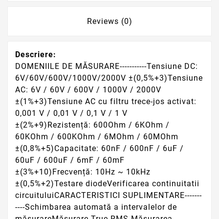
Reviews (0)
Descriere:
DOMENIILE DE MĂSURARE-----------Tensiune DC:
6V/60V/600V/1000V/2000V ±(0,5%+3)Tensiune
AC: 6V / 60V / 600V / 1000V / 2000V
±(1%+3)Tensiune AC cu filtru trece-jos activat:
0,001 V / 0,01 V / 0,1 V / 1 V
±(2%+9)Rezistență: 600Ohm / 6KOhm /
60KOhm / 600KOhm / 6MOhm / 60MOhm
±(0,8%+5)Capacitate: 60nF / 600nF / 6uF /
60uF / 600uF / 6mF / 60mF
±(3%+10)Frecvență: 10Hz ~ 10kHz
±(0,5%+2)Testare diodeVerificarea continuitatii
circuituluiCARACTERISTICI SUPLIMENTARE-------
----Schimbarea automată a intervalelor de
măsurareMăsurare True RMS Măsurarea