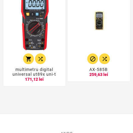




multimetru digital
AX-585B
universal ut89x uni-t
259,63 lei
171,12 lei