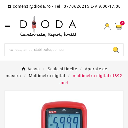
comenzi@dioda.ro
- Tel : 0770626215 L-V 9.00-17.00

0

Acasa
Scule si Unelte
Aparate de
masura
Multimetru digital
multimetru digital ut892
uni-t