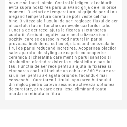
nevoie sa faceti nimic. Control inteligent al caldurii:
evita supraincalzirea parului avand grija de el in orice
moment. 3 setari de temperatura: ai grija de parul tau
alegand temperatura care ti se potriveste cel mai
bine. 3 viteze ale fluxului de aer: regleaza fluxul de aer
al coafului tau in functie de nevoile coafurilor tale.
Functia de aer rece: ajuta la fixarea si etansarea
coafurii. Are ioni negativi care neutralizeaza ionii
pozitivi care se gasesc in mod natural in par si
provoaca inchiderea cuticulei, etansand umezeala in
firul de par si reducand incretirea. Acoperirea placilor
sale: aparatul de styling are capete cu acoperire
ceramica si cheratina care mentin parul sanatos si
stralucitor, oferind rezistenta si elasticitate parului
tau. Functia de aer rece pentru a ajuta la fixarea si
etansarea coafurii Include un cablu de 360 º care are
si un inel pentru a-l agata oriunde, facandu-l mai
convenabil. Curatarea filtrului: apasarea butonului
din mijloc pentru cateva secunde activeaza optiunea
de curatare, prin care aerul iese, eliminand toata
murdaria retinuta in filtru