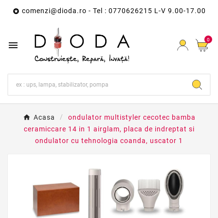
comenzi@dioda.ro
- Tel : 0770626215 L-V 9.00-17.00

0

Acasa
ondulator multistyler cecotec bamba
ceramiccare 14 in 1 airglam, placa de indreptat si
ondulator cu tehnologia coanda, uscator 1