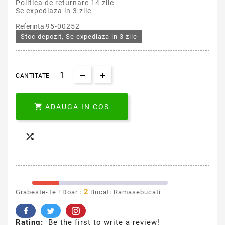
Politica de returnare 14 zile
Se expediaza in 3 zile
Referinta
95-00252
Stoc depozit, Se expediaza in 3 zile
CANTITATE

ADAUGA IN COS

2
Grabeste-Te ! Doar :
Bucati Ramasebucati
Rating:
Be the first to write a review!