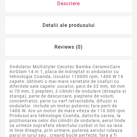
Descriere
Detalii ale produsului
Reviews (0)
Ondulator Multistyler Cecotec Bamba CeramicCare
AirGlam 14 in 1, placa de indreptat si ondulator cu
tehnologia Coanda, Uscator 110000 rpm, 1400 W 14
capete: obtineti o mai mare varietate de coafuri cu
diferitele sale capete: uscator, perii de 33 mm, 40 mm
si 70 mm, 2 piepteni, 2 cilindri de ondulare (dreapta si
stanga), perie de descurcare, pieptene de volum,
concentrator, perie cu varf retractabila, difuzor si
ondulator. Include un motor puternic fara perii de
1400 W. Are un motor de mare viteza de 110.000 rpm
Produsul are tehnologie Coanda, datorita careia, la
pozitionarea celor doi cilindri de ondulare, aerul tinde
sa urmeze suprafata obiectului curbat in loc sa iasa
in linie dreapta, prin urmare, puterea aerului ruleaza
parul in jurul sau , creand bucle perfecte, fara a fi