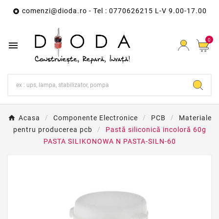
comenzi@dioda.ro
- Tel : 0770626215 L-V 9.00-17.00

0

Acasa
Componente Electronice
PCB
Materiale
pentru producerea pcb
Pastă siliconică incoloră 60g
PASTA SILIKONOWA N PASTA-SILN-60