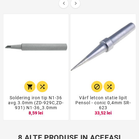






Soldering iron tip N1-36
Vârf letcon statie lipit
avg.3.0mm (ZD-929C,ZD-
Pensol - conic 0,4mm SR-
931) N1-36_3.0mm
623
8,59 lei
33,52 lei
8 ALTE PRODUSE IN ACEEASI