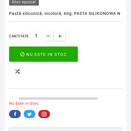
Stoc epuizat
Pastă siliconică; incoloră; 60g; PASTA SILIKONOWA N
CANTITATE

NU ESTE IN STOC

Nu Este In Stoc