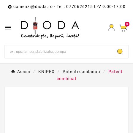
comenzi@dioda.ro
- Tel : 0770626215 L-V 9.00-17.00

0

Acasa
KNIPEX
Patenti combinati
Patent
combinat