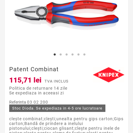
Patent Combinat
115,71 lei
TVA INCLUS
Politica de returnare 14 zile
Se expediaza in aceeasi zi
Referinta
03 02 200
Stoc Dioda. Se expediaza in 4-5 ore lucratoare
clește combinat;clești;unealta pentru gips carton;Gips
carton;Bandă de prindere a inelului
pistonului;clești;ciocan glisant;clește pentru inele de