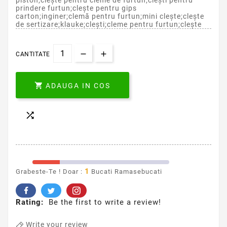
piston;clește pentru cleme de furtun;clești pentru
prindere furtun;clește pentru gips
carton;inginer;clemă pentru furtun;mini clește;clește
de sertizare;klauke;clești;cleme pentru furtun;clește
CANTITATE

ADAUGA IN COS

1
Grabeste-Te ! Doar :
Bucati Ramasebucati
Rating:
Be the first to write a review!
Write your review