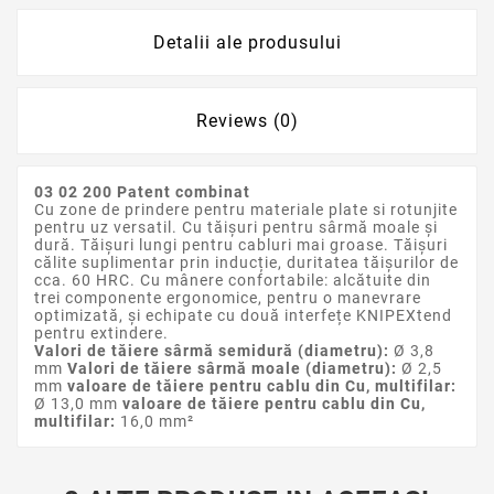
Detalii ale produsului
Reviews (0)
03 02 200 Patent combinat
Cu zone de prindere pentru materiale plate si rotunjite
pentru uz versatil. Cu tăișuri pentru sârmă moale și
dură. Tăișuri lungi pentru cabluri mai groase. Tăișuri
călite suplimentar prin inducție, duritatea tăișurilor de
cca. 60 HRC. Cu mânere confortabile: alcătuite din
trei componente ergonomice, pentru o manevrare
optimizată, și echipate cu două interfețe KNIPEXtend
pentru extindere.
Valori de tăiere sârmă semidură (diametru):
Ø 3,8
mm
Valori de tăiere sârmă moale (diametru):
Ø 2,5
mm
valoare de tăiere pentru cablu din Cu, multifilar:
Ø 13,0 mm
valoare de tăiere pentru cablu din Cu,
multifilar:
16,0 mm²