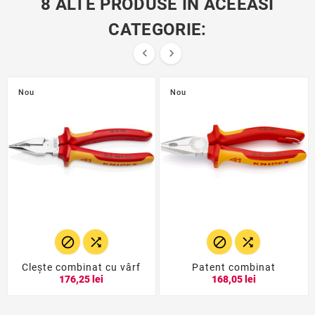
8 ALTE PRODUSE IN ACEEASI
CATEGORIE:


Nou
Nou




Cleşte combinat cu vârf
Patent combinat
176,25 lei
168,05 lei