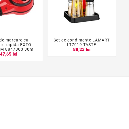
de marcare cu
Set de condimente LAMART
L





are rapida EXTOL
LT7019 TASTE
L
M 8847300 30m
88,23 lei
47,65 lei