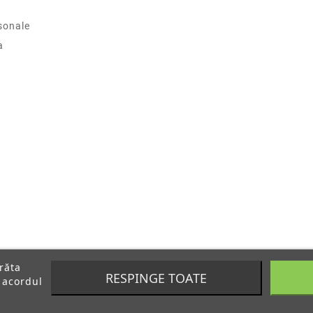
sonale
a
arăta
RESPINGE TOATE
 acordul