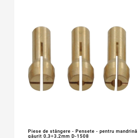
Piese de stângere - Pensete - pentru mandrin
găurit 0,3÷3,2mm D-1508