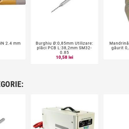
TiN 2.4 mm
Burghiu Ø:0,85mm Utilizare:
Mandrină





plăci PCB L:38,2mm SM32-
găurit 
0.85
10,58 lei
EGORIE: