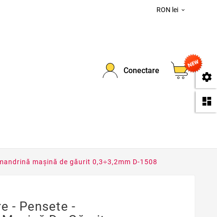
RON lei

0
Conectare
se
da
u mandrină maşină de găurit 0,3÷3,2mm D-1508
e - Pensete -