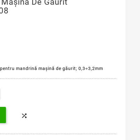
 Maşină De Găurit
08
- pentru mandrină maşină de găurit; 0,3÷3,2mm
