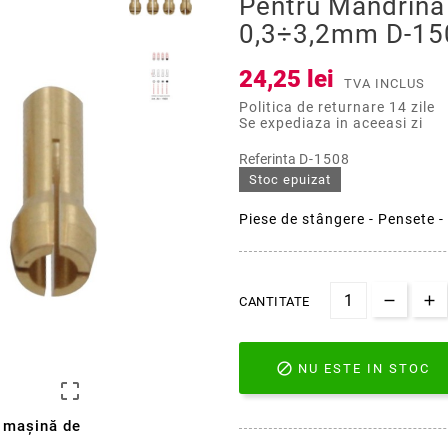
Pentru Mandrină
0,3÷3,2mm D-15
24,25 lei
TVA INCLUS
Politica de returnare 14 zile
Se expediaza in aceeasi zi
Referinta
D-1508
Stoc epuizat
Piese de stângere - Pensete 
CANTITATE

NU ESTE IN STOC

ă maşină de