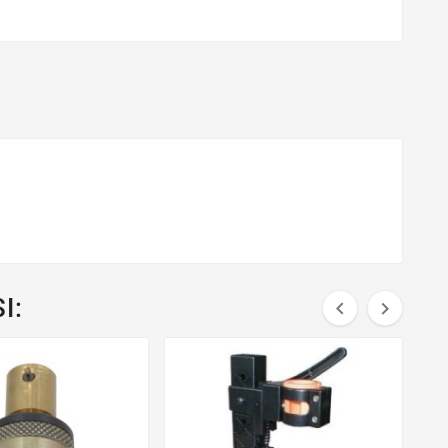
I:

