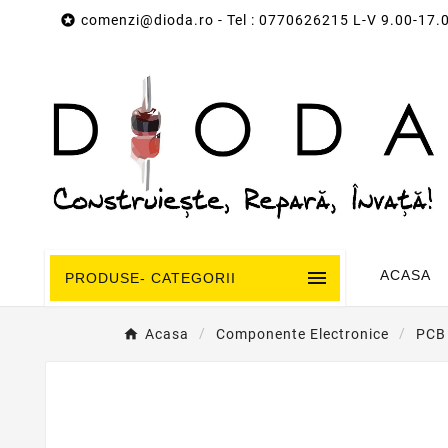

comenzi@dioda.ro
- Tel : 0770626215 L-V 9.00-17.

ACASA
PRODUSE- CATEGORII
Acasa
Componente Electronice
PCB