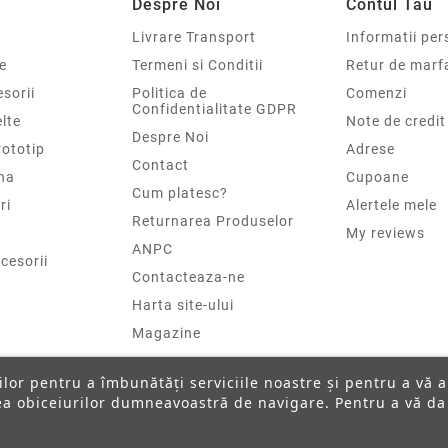
Despre Noi
Contul Tau
Livrare Transport
Informatii per
e
Termeni si Conditii
Retur de marf
sorii
Politica de
Comenzi
Confidentialitate GDPR
elte
Note de credit
Despre Noi
rototip
Adrese
Contact
na
Cupoane
Cum platesc?
ri
Alertele mele
Returnarea Produselor
My reviews
ANPC
cesorii
Contacteaza-ne
Harta site-ului
Magazine
ților pentru a îmbunătăți serviciile noastre și pentru a vă 
rea obiceiurilor dumneavoastră de navigare. Pentru a vă da