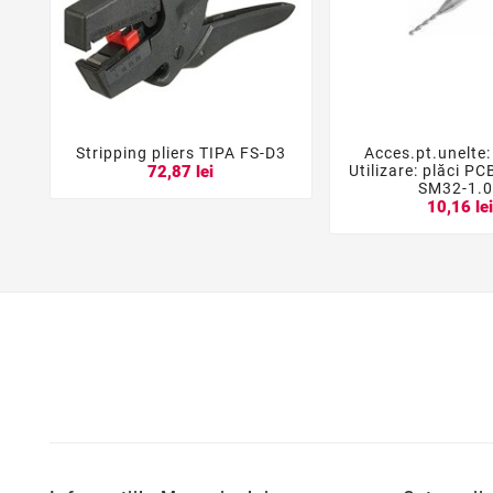
Stripping pliers TIPA FS-D3
Acces.pt.unelte:





Utilizare: plăci PC
72,87 lei
SM32-1.
10,16 le