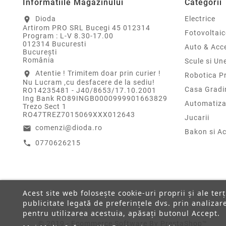
Informatiile Magazinului
Categorii
Dioda
Electrice
location_on
Artirom PRO SRL Bucegi 45 012314
Fotovoltaic
Program : L-V 8.30-17.00
012314 Bucuresti
Auto & Acce
Bucureşti
România
Scule si Un
Atentie ! Trimitem doar prin curier !
location_on
Robotica P
Nu Lucram ,cu desfacere de la sediu!
Casa Gradi
RO14235481 - J40/8653/17.10.2001
Ing Bank RO89INGB0000999901663829
Automatiza
Trezo Sect 1
RO47TREZ7015069XXX012643
Jucarii
comenzi@dioda.ro
email
Bakon si Ac
0770626215
call
Acest site web folosește cookie-uri proprii și ale ter
publicitate legată de preferințele dvs. prin analiza
pentru utilizarea acestuia, apăsați butonul Accept.
© 2019 - Ecommerce Software By PrestaShop™