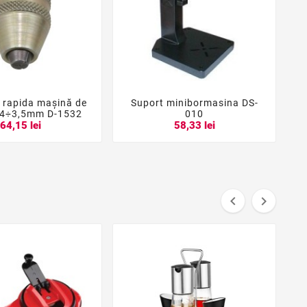
 rapida maşină de
Suport minibormasina DS-





0,4÷3,5mm D-1532
010
64,15 lei
58,33 lei

