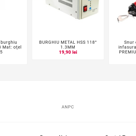
 burghiu
BURGHIU METAL HSS 118°
Snur 





B Mat: oţel
1.3MM
infasur
05
PREMIU
19,90 lei
i
ANPC