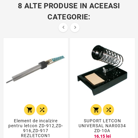
8 ALTE PRODUSE IN ACEEASI
CATEGORIE:






Element de incalzire
SUPORT LETCON
pentru letcon ZD-912,ZD-
UNIVERSAL NAR0034
916,ZD-917
ZD-10A
REZLETCON1
16,15 lei