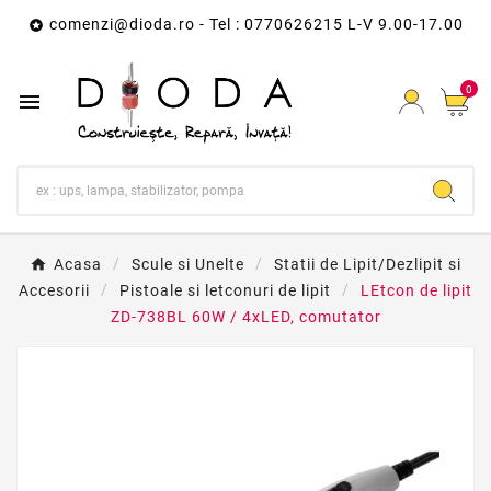
comenzi@dioda.ro
- Tel : 0770626215 L-V 9.00-17.00

0

Acasa
Scule si Unelte
Statii de Lipit/Dezlipit si
Accesorii
Pistoale si letconuri de lipit
LEtcon de lipit
ZD-738BL 60W / 4xLED, comutator