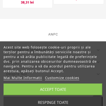
38,31 lei
ANPC
Acest site web folosește cookie-uri proprii și ale

Informatiile Magazinului
terților pentru a îmbunătăți serviciile noastre și
pentru a vă arăta publicitate legată de preferințele
dvs. prin analizarea obiceiurilor dumneavoastră de

Categorii
navigare. Pentru a vă da acordul pentru utilizarea
acestuia, apăsați butonul Accept.

Despre Noi
Mai Multe Informatii
Customize cookies

Contul Tau
ACCEPT TOATE
RESPINGE TOATE
© 2019 - Ecommerce Software By PrestaShop™