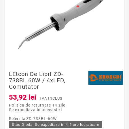
LEtcon De Lipit ZD-
738BL 60W / 4xLED,
Comutator
53,92 lei
TVA INCLUS
Politica de returnare 14 zile
Se expediaza in aceeasi zi
Referinta
ZD-738BL-60W
Stoc Dioda. Se expediaza in 4-5 ore lucratoare