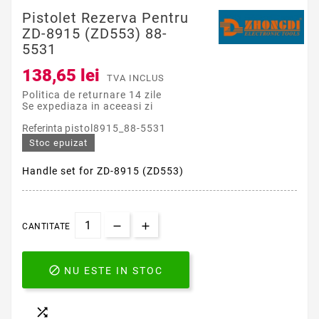
Pistolet Rezerva Pentru
ZD-8915 (ZD553) 88-
5531
138,65 lei
TVA INCLUS
Politica de returnare 14 zile
Se expediaza in aceeasi zi
Referinta
pistol8915_88-5531
Stoc epuizat
Handle set for ZD-8915 (ZD553)
CANTITATE

NU ESTE IN STOC
