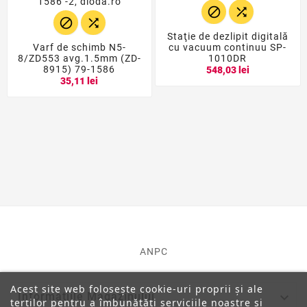




Staţie de dezlipit digitală
Varf de schimb N5-
cu vacuum continuu SP-
8/ZD553 avg.1.5mm (ZD-
1010DR
8915) 79-1586
548,03 lei
35,11 lei
ANPC
Acest site web folosește cookie-uri proprii și ale

Informatiile Magazinului
terților pentru a îmbunătăți serviciile noastre și