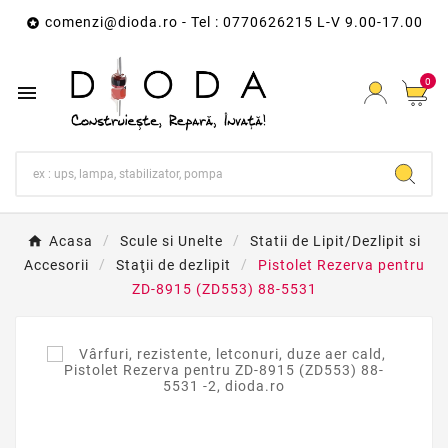
comenzi@dioda.ro
- Tel : 0770626215 L-V 9.00-17.00

0

Acasa
Scule si Unelte
Statii de Lipit/Dezlipit si
Accesorii
Staţii de dezlipit
Pistolet Rezerva pentru
ZD-8915 (ZD553) 88-5531