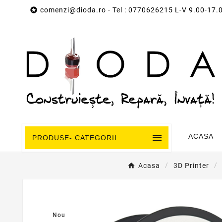

comenzi@dioda.ro
- Tel : 0770626215 L-V 9.00-17.

ACASA
PRODUSE- CATEGORII
Acasa
3D Printer
Nou