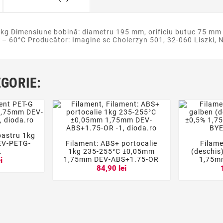
 kg Dimensiune bobină: diametru 195 mm, orificiu butuc 75 mm 
C – 60°C Producător: Imagine sc Cholerzyn 501, 32-060 Liszki
EGORIE:
bastru 1kg

EV-PETG-
Filament: ABS+ portocalie
Filame




L
1kg 235-255°C ±0,05mm
(deschis
1,75mm DEV-ABS+1.75-OR
1,75mm
i
84,90 lei