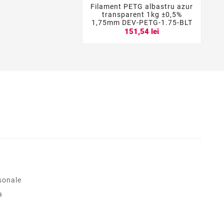
Filament PETG albastru azur



transparent 1kg ±0,5%
1,75mm DEV-PETG-1.75-BLT
151,54 lei
sonale
a