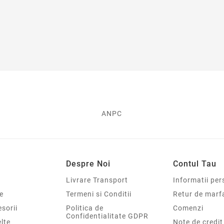
ANPC
Despre Noi
Contul Tau
Livrare Transport
Informatii per
e
Termeni si Conditii
Retur de marf
sorii
Politica de
Comenzi
Confidentialitate GDPR
elte
Note de credit