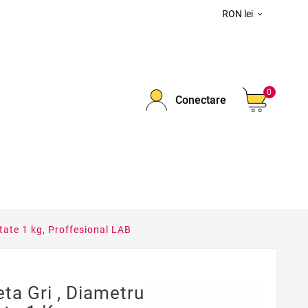
RON lei

0
Conectare
tate 1 kg, Proffesional LAB
ta Gri , Diametru: