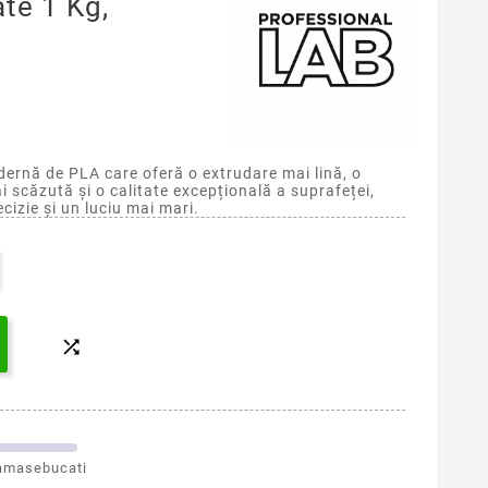
te 1 Kg,
rnă de PLA care oferă o extrudare mai lină, o
scăzută și o calitate excepțională a suprafeței,
cizie și un luciu mai mari.

amasebucati