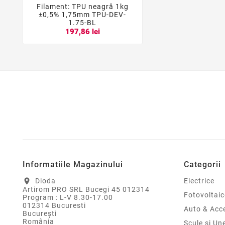
Filament: TPU neagră 1kg



±0,5% 1,75mm TPU-DEV-
1.75-BL
197,86 lei
Informatiile Magazinului
Categorii
Dioda
Electrice
location_on
Artirom PRO SRL Bucegi 45 012314
Fotovoltaic
Program : L-V 8.30-17.00
012314 Bucuresti
Auto & Acce
Bucureşti
România
Scule si Un