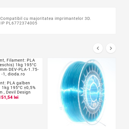
Compatibil cu majoritatea imprimantelor 3D.
, NIP PL6772374005


nt: PLA galben


) 1kg 195°C ±0,5%
 , Devil Design
151,54 lei