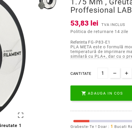
1.75 Mm , Greuta
Proffesional LAB
53,83 lei
TVA INCLUS
Politica de returnare 14 zile
Referinta
FG-P83-E1
PLA META este o formulă mode
temperatură de imprimare mai 
similară cu PLA+, dar cu o pre
CANTITATE

ADAUGA IN COS

Greutate 1
1
Grabeste-Te ! Doar :
Bucati R