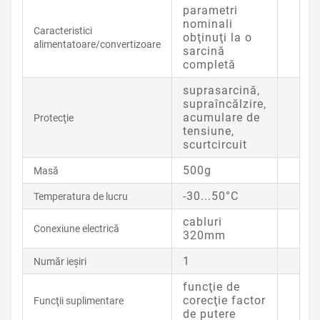
parametri
nominali
Caracteristici
obţinuţi la o
alimentatoare/convertizoare
sarcină
completă
suprasarcină,
supraîncălzire,
acumulare de
Protecţie
tensiune,
scurtcircuit
500g
Masă
-30...50°C
Temperatura de lucru
cabluri
Conexiune electrică
320mm
1
Număr ieşiri
funcţie de
corecţie factor
Funcţii suplimentare
de putere