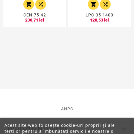




CEN-75-42
LPC-35-1400
230,71 lei
120,53 lei
ANPC
Acest site web folosește cookie-uri proprii și ale

Informatiile Magazinului
terților pentru a îmbunătăți serviciile noastre și