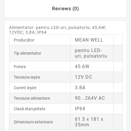
Reviews (0)
Alimentator: pentru LED-uri, pulsatoriu; 45,6W;
12VDC; 3,8A; IP64
MEAN WELL
Producător
pentru LED-
Tip alimentator
uri, pulsatoriu
45.6W
Putere
12V DC
Tensiune ieşire
3.8A
Curent ieşire
90...264V AC
Tensiune alimentare
IP64
Clasă etanşeitate
61.5 x 181 x
Dimensiuni exterioare
35mm