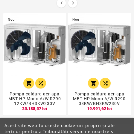


Nou
Nou




Pompa caldura aer-apa
Pompa caldura aer-apa
MBT HP Mono A/W R290
MBT HP Mono A/W R290
12KW/BH3KW230V
08KW/BH3KW230V
25.188,57 lei
19.991,62 lei
Acest site web folosește cookie-uri proprii și ale
terților pentru a îmbunătăți serviciile noastre și