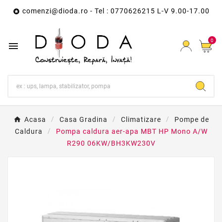
comenzi@dioda.ro
- Tel : 0770626215 L-V 9.00-17.00

0

Acasa
Casa Gradina
Climatizare
Pompe de
Caldura
Pompa caldura aer-apa MBT HP Mono A/W
R290 06KW/BH3KW230V