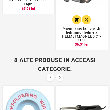
+ USB FLNE14 Forever
Light
65,71 lei


Magnifying lamp with
lightning (helmet)
HELMETMAGNLED CT-
7102
36,54 lei
8 ALTE PRODUSE IN ACEEASI
CATEGORIE:

