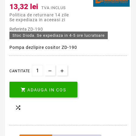
13,32 lei
TVA INCLUS
Politica de returnare 14 zile
Se expediaza in aceeasi zi
Referinta
ZD-190
Stoc Dioda. Se expediaza in 4-5 ore lucratoare
Pompa dezlipire cositor ZD-190
CANTITATE

ADAUGA IN COS
