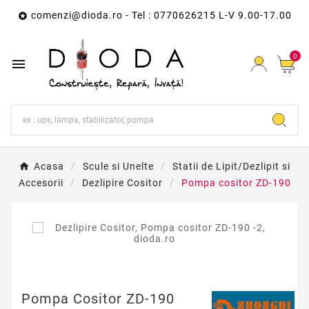
comenzi@dioda.ro
- Tel : 0770626215 L-V 9.00-17.00

0

Acasa
Scule si Unelte
Statii de Lipit/Dezlipit si
Accesorii
Dezlipire Cositor
Pompa cositor ZD-190
Pompa Cositor ZD-190