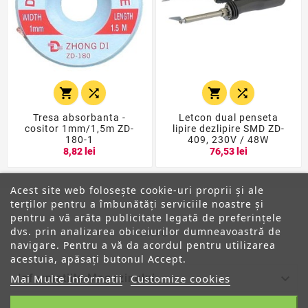




Tresa absorbanta -
Letcon dual penseta
cositor 1mm/1,5m ZD-
lipire dezlipire SMD ZD-
180-1
409, 230V / 48W
8,82 lei
76,53 lei
Acest site web folosește cookie-uri proprii și ale
terților pentru a îmbunătăți serviciile noastre și
pentru a vă arăta publicitate legată de preferințele
dvs. prin analizarea obiceiurilor dumneavoastră de
ANPC
navigare. Pentru a vă da acordul pentru utilizarea
acestuia, apăsați butonul Accept.

Informatiile Magazinului
Mai Multe Informatii
Customize cookies