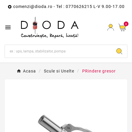
comenzi@dioda.ro
- Tel : 0770626215 L-V 9.00-17.00

0

Acasa
Scule si Unelte
PRindere gresor