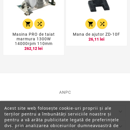




Masina PRO de taiat
Mana de ajutor ZD-10F
marmura 1300W
26,11 lei
14000rpm 110mm
262,12 lei
ANPC
Acest site web folosește cookie-uri proprii și ale

Informatiile Magazinului
terților pentru a îmbunătăți serviciile noastre și
pentru a vă arăta publicitate legată de preferințele
dvs. prin analizarea obiceiurilor dumneavoastră de

Categorii