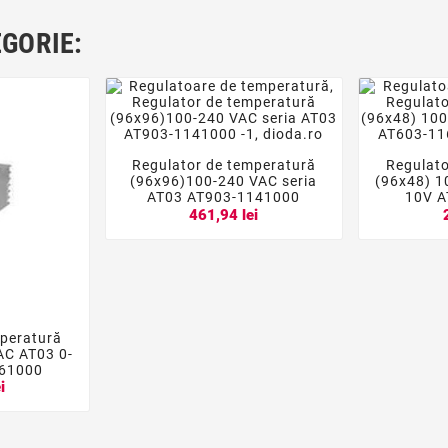
EGORIE:
Regulator de temperatură
Regulato




(96x96)100-240 VAC seria
(96x48) 1
AT03 AT903-1141000
10V A
461,94 lei
mperatură

AC AT03 0-
161000
i