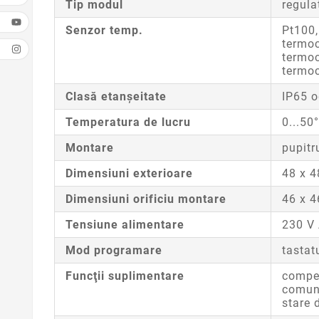
Tip modul
regula
Senzor temp.
Pt100,
termoc
termoc
termo
Clasă etanşeitate
IP65 o
Temperatura de lucru
0...50
Montare
pupitr
Dimensiuni exterioare
48 x 
Dimensiuni orificiu montare
46 x 
Tensiune alimentare
230 V
Mod programare
tastat
Funcţii suplimentare
compen
comuni
stare 