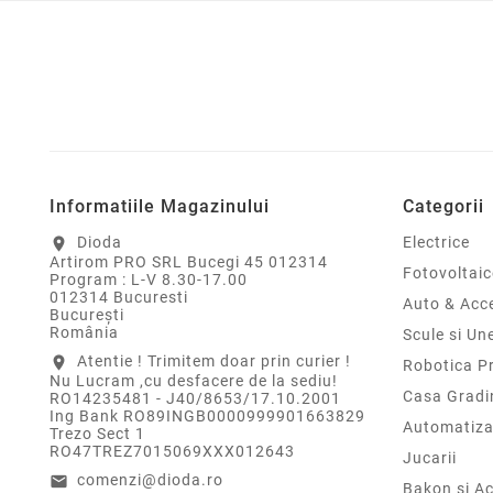
Informatiile Magazinului
Categorii
Dioda
Electrice
location_on
Artirom PRO SRL Bucegi 45 012314
Fotovoltaic
Program : L-V 8.30-17.00
012314 Bucuresti
Auto & Acce
Bucureşti
România
Scule si Un
Atentie ! Trimitem doar prin curier !
location_on
Robotica P
Nu Lucram ,cu desfacere de la sediu!
Casa Gradi
RO14235481 - J40/8653/17.10.2001
Ing Bank RO89INGB0000999901663829
Automatiza
Trezo Sect 1
RO47TREZ7015069XXX012643
Jucarii
comenzi@dioda.ro
email
Bakon si Ac