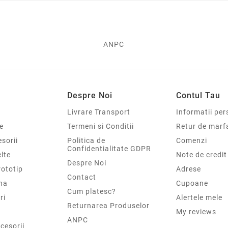
ANPC
Despre Noi
Contul Tau
Livrare Transport
Informatii per
e
Termeni si Conditii
Retur de marf
sorii
Politica de
Comenzi
Confidentialitate GDPR
elte
Note de credit
Despre Noi
rototip
Adrese
Contact
na
Cupoane
Cum platesc?
ri
Alertele mele
Returnarea Produselor
My reviews
ANPC
cesorii