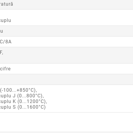
ratură
cuplu
eu
C/8A
F,
cifre
(-100...+850°C),
uplu J (0...800°C),
uplu K (0...1200°C),
uplu S (0...1600°C)