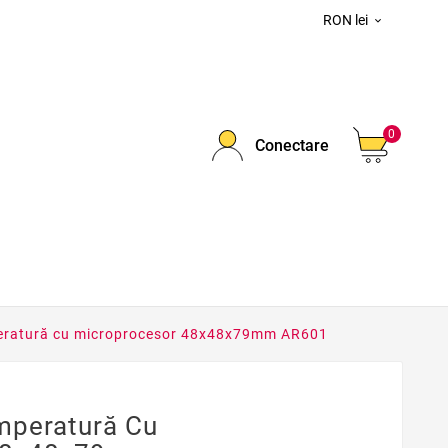
RON lei

0
Conectare
peratură cu microprocesor 48x48x79mm AR601
mperatură Cu