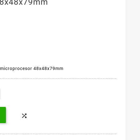
 48x48x79mm
u microprocesor 48x48x79mm
