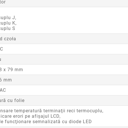
tor
uplu J,
uplu K,
cuplu S
d czoła
°C
u
48 x 79 mm
46 mm
 AC
ură cu folie
sare temperatură terminaţii reci termocuplu,
care erori pe afişajul LCD,
de funcţionare semnalizată cu diode LED