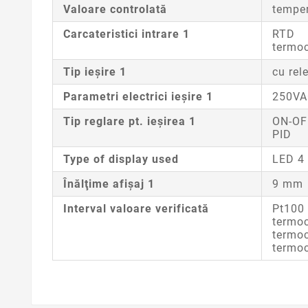
Valoare controlată
tempe
Carcateristici intrare 1
RTD
termo
Tip ieşire 1
cu rel
Parametri electrici ieşire 1
250VA
Tip reglare pt. ieşirea 1
ON-OF
PID
Type of display used
LED 4 
Înălţime afişaj 1
9 mm
Interval valoare verificată
Pt100 
termoc
termoc
termoc