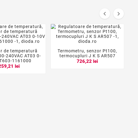


r de temperatură
Termometru, senzor Pt100,





00-240VAC AT03 0-
termocupluri J K S AR507
T603-1161000
726,22 lei
259,21 lei