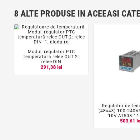
8 ALTE PRODUSE IN ACEEASI CAT
Modul: regulator PTC



temperatură relee OUT 2:
relee DIN
291,38 lei
Regulator de te


(48x48) 100-240V
10V AT503-1
503,61 le