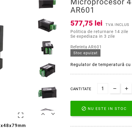
Microprocesor
AR601
577,75 lei
TVA INCLUS
Politica de returnare 14 zile
Se expediaza in 3 zile
Referinta
AR601
Stoc epuizat
Regulator de temperatură c
CANTITATE

NU ESTE IN STOC



 48x48x79mm