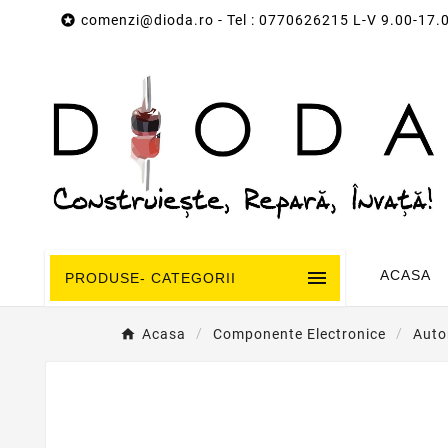

comenzi@dioda.ro
- Tel : 0770626215 L-V 9.00-17.

ACASA
PRODUSE- CATEGORII
Acasa
Componente Electronice
Auto