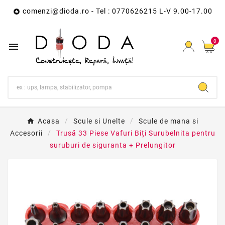
comenzi@dioda.ro
- Tel : 0770626215 L-V 9.00-17.00

0

Acasa
Scule si Unelte
Scule de mana si
Accesorii
Trusă 33 Piese Vafuri Biți Surubelnita pentru
suruburi de siguranta + Prelungitor