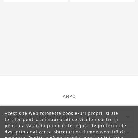
ANPC
Acest site web folosește cookie-uri proprii și ale

Informatiile Magazinului
terților pentru a îmbunătăți serviciile noastre și
pentru a vă arăta publicitate legată de preferințele
dvs. prin analizarea obiceiurilor dumneavoastră de

Categorii
navigare. Pentru a vă da acordul pentru utilizarea