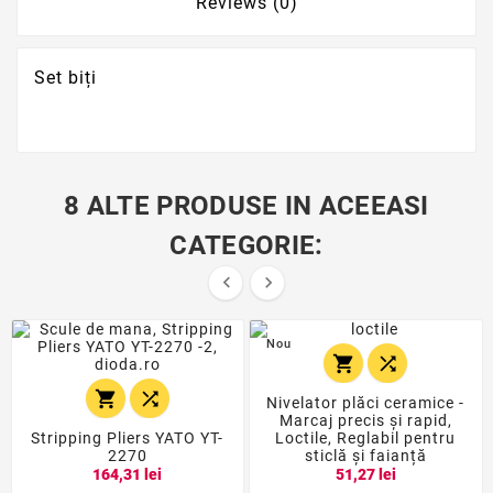
Reviews (0)
Set biți
8 ALTE PRODUSE IN ACEEASI
CATEGORIE:


Nou




Nivelator plăci ceramice -
Marcaj precis și rapid,
Stripping Pliers YATO YT-
Loctile, Reglabil pentru
2270
sticlă și faianță
164,31 lei
51,27 lei