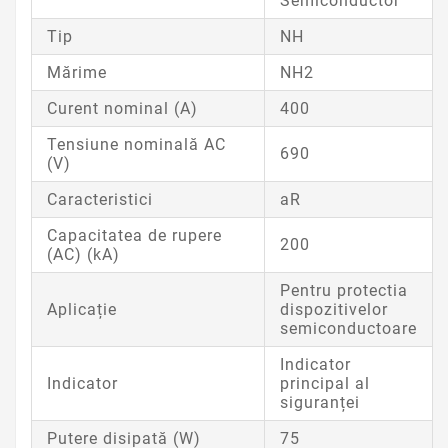
Semiconductor
Tip
NH
Mărime
NH2
Curent nominal (A)
400
Tensiune nominală AC
690
(V)
Caracteristici
aR
Capacitatea de rupere
200
(AC) (kA)
Pentru protectia
Aplicație
dispozitivelor
semiconductoare
Indicator
Indicator
principal al
siguranței
Putere disipată (W)
75