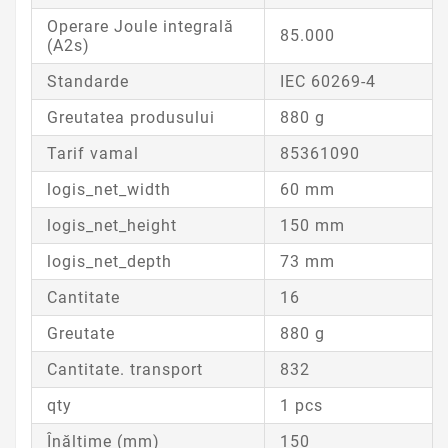
Operare Joule integrală
85.000
(A2s)
Standarde
IEC 60269-4
Greutatea produsului
880 g
Tarif vamal
85361090
logis_net_width
60 mm
logis_net_height
150 mm
logis_net_depth
73 mm
Cantitate
16
Greutate
880 g
Cantitate. transport
832
qty
1 pcs
Înălțime (mm)
150