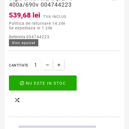
400a/690v 004744223
539,68 lei
TVA INCLUS
Politica de returnare 14 zile
Se expediaza in 1 zile
Referinta
004744223
Stoc epuizat
CANTITATE

NU ESTE IN STOC
