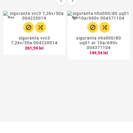


Nou
Nou




siguranta vvc3
siguranta nhs000/80
7,2kv/50a 004220014
uq01 ar 10a/690v
004371104
261,59 lei
149,54 lei