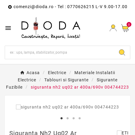
comenzi@dioda.ro
- Tel : 0770626215 L-V 9.00-17.00

0

Acasa
Electrice
Materiale Instalatii
Electrice
Tablouri si Sigurante
Sigurante
Fuzibile
siguranta nh2 uq02 ar 400a/690v 004744223
Siguranta Nh2 Uq02 Ar