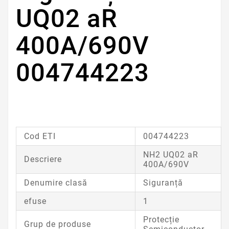
UQ02 aR
400A/690V
004744223
Cod ETI
004744223
NH2 UQ02 aR
Descriere
400A/690V
Denumire clasă
Siguranță
efuse
1
Protecție
Grup de produse