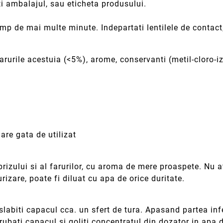
ti ambalajul, sau eticheta produsului.
 de mai multe minute. Indepartati lentilele de contact, 
sarurile acestuia (<5%), arome, conservanti (metil-cloro-i
lare gata de utilizat
brizului si al farurilor, cu aroma de mere proaspete. Nu 
rizare, poate fi diluat cu apa de orice duritate.
si slabiti capacul cca. un sfert de tura. Apasand partea in
bati capacul si goliti concentratul din dozator in apa d