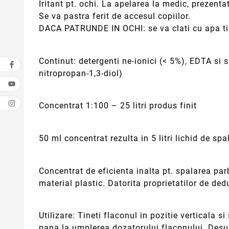
Iritant pt. ochi. La apelarea la medic, prezenta
Se va pastra ferit de accesul copiilor.
DACA PATRUNDE IN OCHI: se va clati cu apa timp
Continut: detergenti ne-ionici (< 5%), EDTA si 
nitropropan-1,3-diol)
Concentrat 1:100 – 25 litri produs finit
50 ml concentrat rezulta in 5 litri lichid de spa
Concentrat de eficienta inalta pt. spalarea par
material plastic. Datorita proprietatilor de dedu
Utilizare: Tineti flaconul in pozitie verticala 
pana la umplerea dozatorului flaconului. Desuru