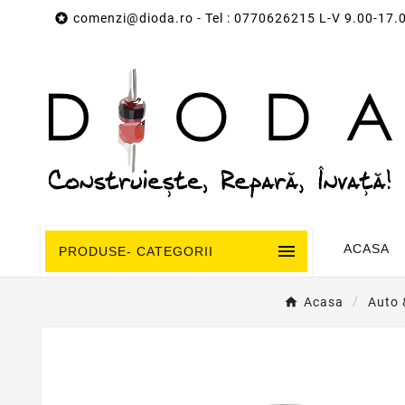

comenzi@dioda.ro
- Tel : 0770626215 L-V 9.00-17.

ACASA
PRODUSE- CATEGORII
Acasa
Auto 