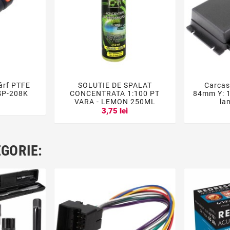
ârf PTFE
SOLUTIE DE SPALAT
Carcas





 SP-208K
CONCENTRATA 1:100 PT
84mm Y: 
VARA - LEMON 250ML
la
i
3,75 lei
EGORIE: