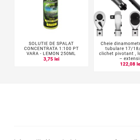
SOLUTIE DE SPALAT
Cheie dinamometr





CONCENTRATA 1:100 PT
tubulare 17/1
VARA - LEMON 250ML
clichet pivotant , 
– extensi
3,75 lei
122,08 le