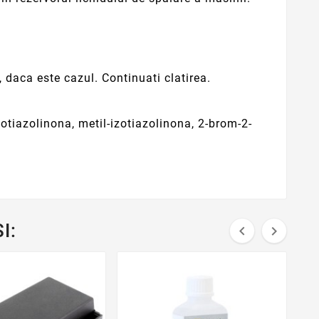
daca este cazul. Continuati clatirea.
zotiazolinona, metil-izotiazolinona, 2-brom-2-
I:

