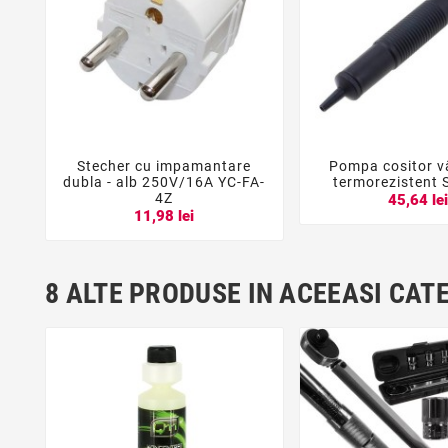
Stecher cu impamantare
Pompa cositor v





dubla - alb 250V/16A YC-FA-
termorezistent
4Z
45,64 le
11,98 lei
8 ALTE PRODUSE IN ACEEASI CAT