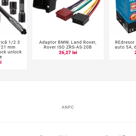
ică 1/2 3
Adaptor BMW, Land Rover,
REdresor 





8/21 mm
Rover ISO ZRS-AS-20B
auto 5A, 
lock unlock
26,27 lei
e
i
ANPC