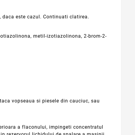
daca este cazul. Continuati clatirea.
zotiazolinona, metil-izotiazolinona, 2-brom-2-
ataca vopseaua si piesele din cauciuc, sau
ferioara a flaconului, impingeti concentratul
in rezervorul lichidului de spalare a masinii.