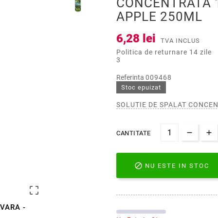
CONCENTRATA 1
APPLE 250ML
6,28 lei
TVA INCLUS
Politica de returnare 14 zile
3
Referinta
009468
Stoc epuizat
SOLUTIE DE SPALAT CONCEN
CANTITATE

NU ESTE IN STOC

VARA -