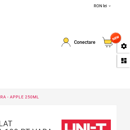
RON lei

0
Conectare
se
da
RA - APPLE 250ML
LAT