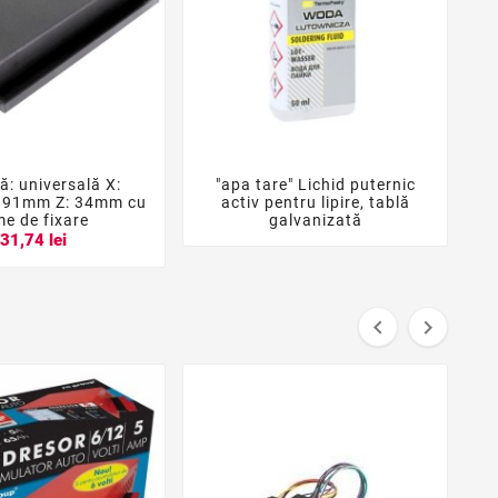
ă: universală X:
"apa tare" Lichid puternic





191mm Z: 34mm cu
activ pentru lipire, tablă
p
me de fixare
galvanizată
31,74 lei

