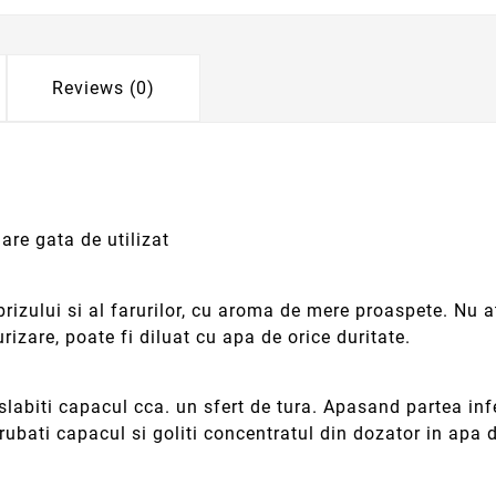
Reviews (0)
lare gata de utilizat
brizului si al farurilor, cu aroma de mere proaspete. Nu 
rizare, poate fi diluat cu apa de orice duritate.
si slabiti capacul cca. un sfert de tura. Apasand partea in
bati capacul si goliti concentratul din dozator in apa d