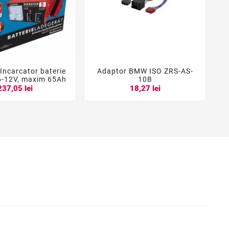
Incarcator baterie
Adaptor BMW ISO ZRS-AS-





6-12V, maxim 65Ah
10B
237,05 lei
18,27 lei