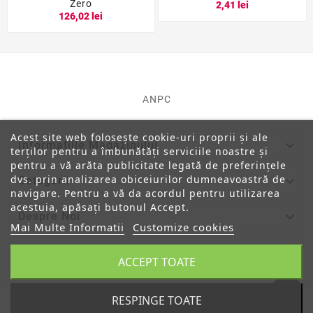
Zero
2,41 lei
126,02 lei
ANPC
Acest site web folosește cookie-uri proprii și ale

Informatiile Magazinului
terților pentru a îmbunătăți serviciile noastre și
pentru a vă arăta publicitate legată de preferințele
dvs. prin analizarea obiceiurilor dumneavoastră de

Categorii
navigare. Pentru a vă da acordul pentru utilizarea
acestuia, apăsați butonul Accept.

Despre Noi
Mai Multe Informatii
Customize cookies

Contul Tau
ACCEPT TOATE
RESPINGE TOATE
© 2019 - Ecommerce Software By PrestaShop™