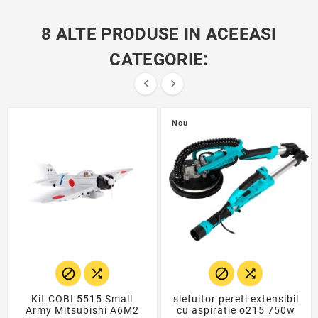
8 ALTE PRODUSE IN ACEEASI
CATEGORIE:


Nou




Kit COBI 5515 Small
slefuitor pereti extensibil
Army Mitsubishi A6M2
cu aspiratie o215 750w