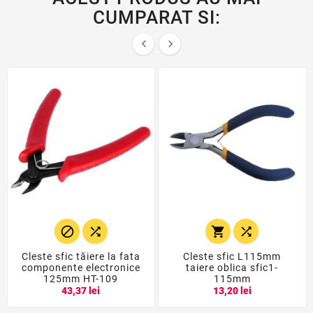
CUMPARAT SI:






Cleste sfic tăiere la fata
Cleste sfic L115mm
componente electronice
taiere oblica sfic1-
125mm HT-109
115mm
43,37 lei
13,20 lei