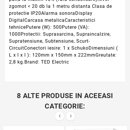
zgomot < 20 db la 1 metru distanta Clasa de
protectie IP20Alarma sonoraDisplay
DigitalCarcasa metalicaCaracteristici
tehnicePutere (W): 500Putere (VA):
1000Protectii: Suprasarcina, Supraincalzire,
Supratensiune, Subtensiune, Scurt-
CircuitConectori iesire: 1 x SchukoDimensiuni (
L x l x î ): 120mm x 150mm x 222mmGreutate:
2,8 kg.Brand: TED Electric
8 ALTE PRODUSE IN ACEEASI
CATEGORIE:

