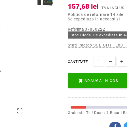
157,68 lei
TVA INCLUS
Politica de returnare 14 zile
Se expediaza in aceeasi zi
Referinta
07830222
Stoc Dioda. Se expediaza in 4-
Statii meteo SOLIGHT TE80
CANTITATE

ADAUGA IN COS

1
Grabeste-Te ! Doar :
Bucati R