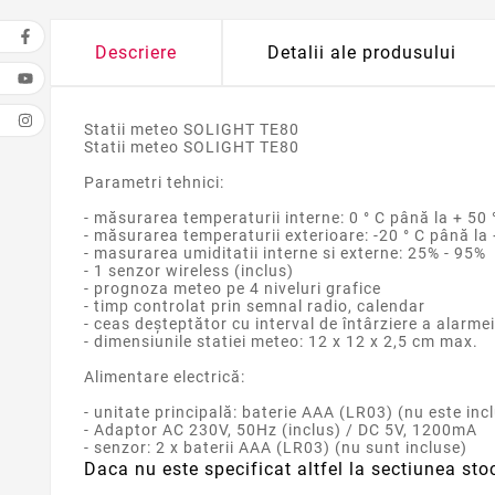
Descriere
Detalii ale produsului
Statii meteo SOLIGHT TE80
Statii meteo SOLIGHT TE80
Parametri tehnici:
- măsurarea temperaturii interne: 0 ° C până la + 50 
- măsurarea temperaturii exterioare: -20 ° C până la 
- masurarea umiditatii interne si externe: 25% - 95%
- 1 senzor wireless (inclus)
- prognoza meteo pe 4 niveluri grafice
- timp controlat prin semnal radio, calendar
- ceas deşteptător cu interval de întârziere a alarmei
- dimensiunile statiei meteo: 12 x 12 x 2,5 cm max.
Alimentare electrică:
- unitate principală: baterie AAA (LR03) (nu este inc
- Adaptor AC 230V, 50Hz (inclus) / DC 5V, 1200mA
- senzor: 2 x baterii AAA (LR03) (nu sunt incluse)
Daca nu este specificat altfel la sectiunea sto