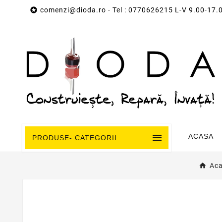

comenzi@dioda.ro
- Tel : 0770626215 L-V 9.00-17.

ACASA
PRODUSE- CATEGORII
Ac