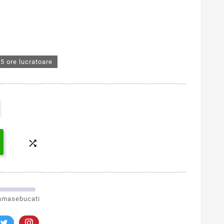
5 ore lucratoare

amasebucati