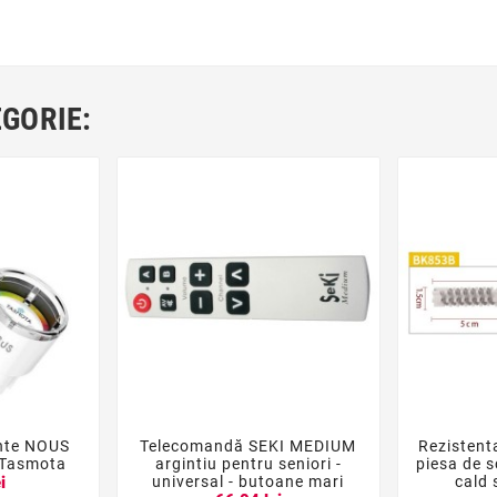
EGORIE:
ente NOUS
Telecomandă SEKI MEDIUM
Rezistent





 Tasmota
argintiu pentru seniori -
piesa de 
universal - butoane mari
cald 
i