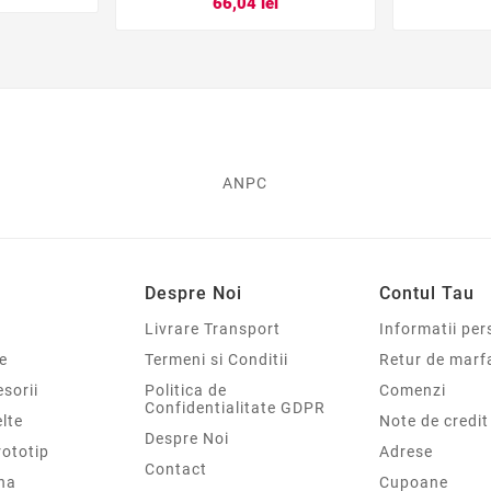
66,04 lei
ANPC
Despre Noi
Contul Tau
Livrare Transport
Informatii per
e
Termeni si Conditii
Retur de marf
sorii
Politica de
Comenzi
Confidentialitate GDPR
elte
Note de credit
Despre Noi
rototip
Adrese
Contact
na
Cupoane