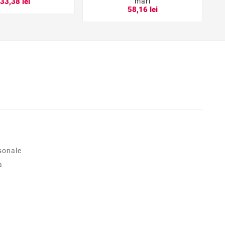
mari
33,38 lei
58,16 lei
sonale
a