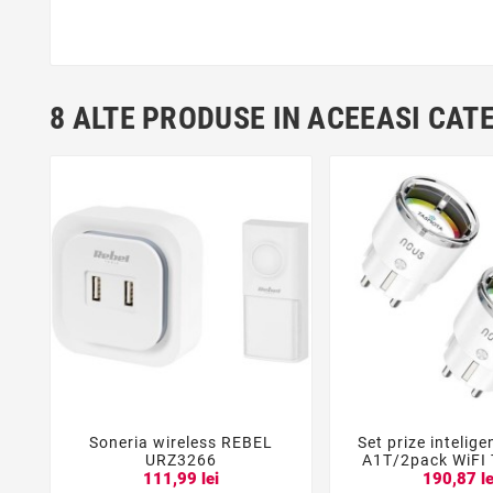
8 ALTE PRODUSE IN ACEEASI CAT
Soneria wireless REBEL
Set prize intelig





URZ3266
A1T/2pack WiFI
111,99 lei
190,87 le