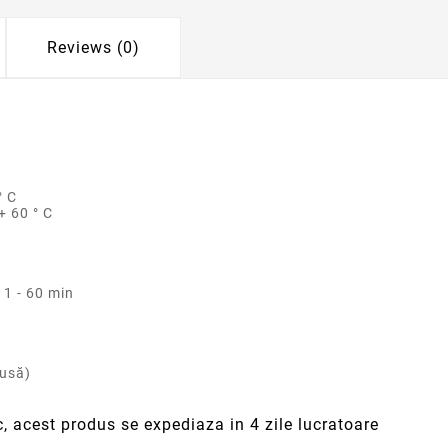
Reviews (0)
° C
+ 60 ° C
 1 - 60 min
lusă)
c, acest produs se expediaza in 4 zile lucratoare