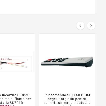


a incalzire BK853B
Telecomandă SEKI MEDIUM
T





schimb suflanta aer
negru / argintiu pentru
statie BK701D
seniori - universal - butoane