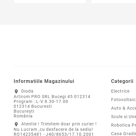
Informatiile Magazinului
Categorii
Dioda
Electrice
location_on
Artirom PRO SRL Bucegi 45 012314
Fotovoltaic
Program : L-V 8.30-17.00
012314 Bucuresti
Auto & Acce
Bucureşti
România
Scule si Un
Atentie ! Trimitem doar prin curier !
location_on
Robotica P
Nu Lucram ,cu desfacere de la sediu!
Casa Gradi
RO14235481 - J40/8653/17.10.2001