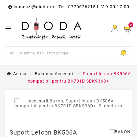
comenzi@dioda.ro
- Tel : 0770626215 L-V 9.00-17.00

0

Acasa
Bakon si Accesorii
Suport letcon BK506A
compatibil pentru BK701D SBK936D+
Suport Letcon BK506A