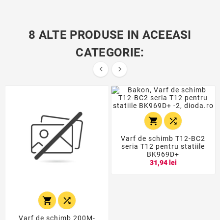
8 ALTE PRODUSE IN ACEEASI
CATEGORIE:




Varf de schimb T12-BC2
seria T12 pentru statiile
BK969D+
31,94 lei


Varf de schimb 200M-