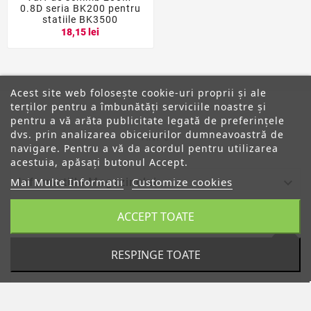
0.8D seria BK200 pentru
statiile BK3500
18,15 lei
Acest site web folosește cookie-uri proprii și ale
terților pentru a îmbunătăți serviciile noastre și
pentru a vă arăta publicitate legată de preferințele
dvs. prin analizarea obiceiurilor dumneavoastră de
ANPC
navigare. Pentru a vă da acordul pentru utilizarea
acestuia, apăsați butonul Accept.
Mai Multe Informatii
Customize cookies

Informatiile Magazinului
ACCEPT TOATE

Categorii

Despre Noi
RESPINGE TOATE

Contul Tau