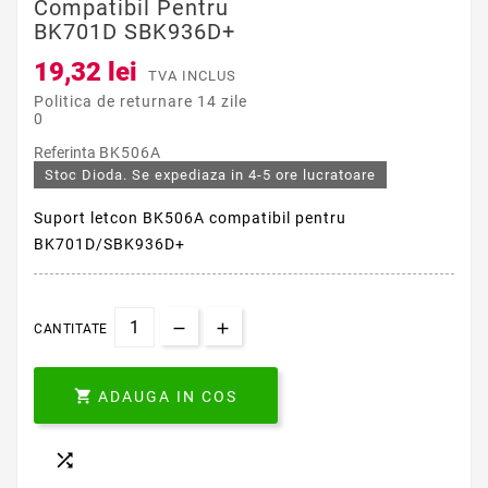
Compatibil Pentru
BK701D SBK936D+
19,32 lei
TVA INCLUS
Politica de returnare 14 zile
0
Referinta
BK506A
Stoc Dioda. Se expediaza in 4-5 ore lucratoare
Suport letcon BK506A compatibil pentru
BK701D/SBK936D+
CANTITATE

ADAUGA IN COS
