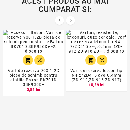
ACEST PRODUS AU MAI
CUMPARAT SI:






Varf de rezerva 900-1.2D
Varf de rezerva letcon tip
piesa de schimb pentru
N4-2/ZD415 avg.0.4mm
statiile Bakon BK701D
(ZD-912,ZD-916,ZD-917)
SBK936D+
10,26 lei
5,81 lei