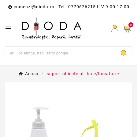
comenzi@dioda.ro
- Tel : 0770626215 L-V 9.00-17.00

0

Acasa
suport obiecte pt. baie/bucatarie